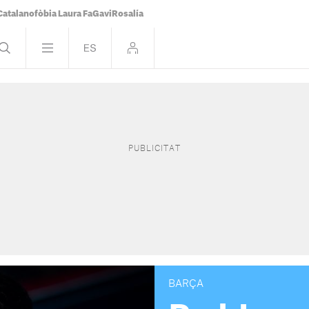
Catalanofòbia Laura Fa
Gavi
Rosalía
BARÇA