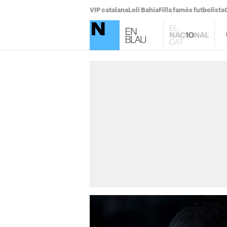
VIP catalana
Loli Bahía
Filla famós futbolista