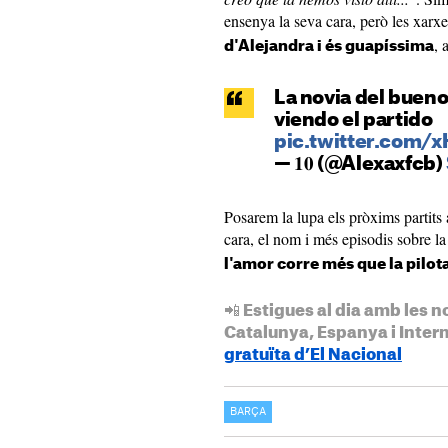
ensenya la seva cara, però les xar
, 
d'Alejandra i és guapíssima
La novia del bueno
viendo el partido
pic.twitter.com
— 𝟏𝟎 (@Alexaxfcb)
Posarem la lupa els pròxims partits
cara, el nom i més episodis sobre la
l'amor corre més que la pilot
📲 Estigues al dia amb les n
Catalunya, Espanya i Inter
gratuïta d’El Nacional
BARÇA