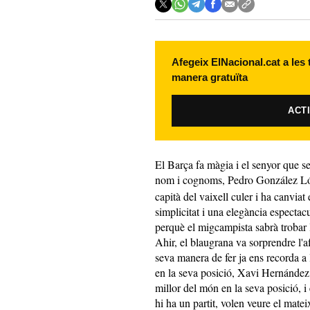
Afegeix ElNacional.cat a les
manera gratuïta
ACT
El Barça fa màgia i el senyor que se
nom i cognoms, Pedro González L
capità del vaixell culer i ha canviat
simplicitat i una elegància espectac
perquè el migcampista sabrà trobar 
Ahir, el blaugrana va sorprendre l'af
seva manera de fer ja ens recorda a 
en la seva posició, Xavi Hernández 
millor del món en la seva posició, i
hi ha un partit, volen veure el mate