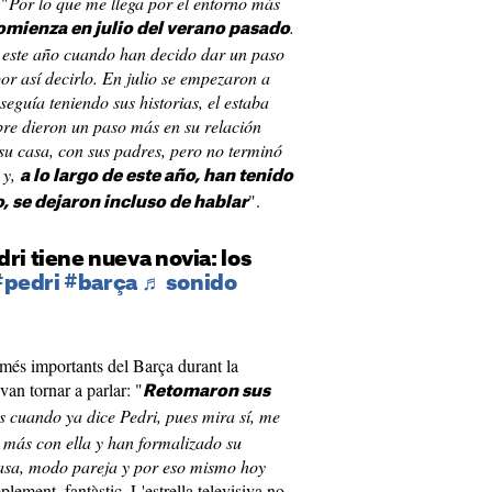
 "
Por lo que me llega por el entorno más
.
comienza en julio del verano pasado
 este año cuando han decido dar un paso
por así decirlo. En julio se empezaron a
 seguía teniendo sus historias, el estaba
bre dieron un paso más en su relación
 su casa, con sus padres, pero no terminó
 y,
a lo largo de este año, han tenido
".
o, se dejaron incluso de hablar
ri tiene nueva novia: los
#pedri
#barça
♬ sonido
més importants del Barça durant la
van tornar a parlar: "
Retomaron sus
s cuando ya dice Pedri, pues mira sí, me
o más con ella y han formalizado su
pasa, modo pareja y por eso mismo hoy
plement, fantàstic. L'estrella televisiva no