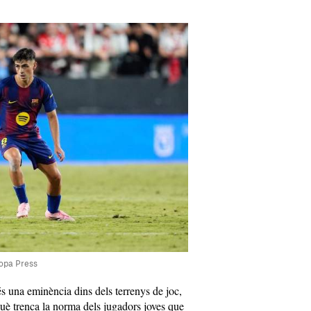
ropa Press
a és una eminència dins dels terrenys de joc,
què trenca la norma dels jugadors joves que