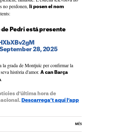
xes no perdonen,
li posen el nom
atents:
 de Pedri está presente
/xHXbXBv2gM
September 28, 2025
 a la grada de Montjuïc per confirmar la
 seva història d'amor.
A can Barça
.
a
otícies d’última hora de
nacional.
Descarrega’t aquí l’app
MÉS