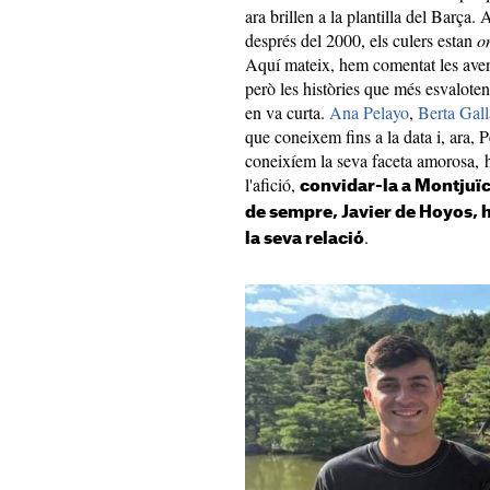
ara brillen a la plantilla del Barça.
després del 2000, els culers estan
on
Aquí mateix, hem comentat les avent
però les històries que més esvaloten 
en va curta.
Ana Pelayo
,
Berta Gal
que coneixem fins a la data i, ara, 
coneixíem la seva faceta amorosa, h
l'afició,
convidar-la a Montjuïc 
de sempre, Javier de Hoyos, h
.
la seva relació