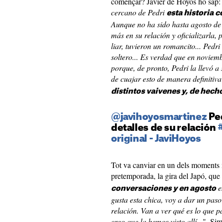
començar? Javier de Hoyos ho sap:
cercano de Pedri
esta historia 
Aunque no ha sido hasta agosto de
más en su relación y oficializarla, 
liar, tuvieron un romancito... Pedri
soltero... Es verdad que en noviem
porque, de pronto, Pedri la llevó a
de cuajar esto de manera definitiva
distintos vaivenes y, de hech
@javihoyosmartinez
Ped
detalles de su relación
original - JaviHoyos
Tot va canviar en un dels moments 
pretemporada, la gira del Japó, que 
e
conversaciones y en agosto
gusta esta chica, voy a dar un pas
relación. Van a ver qué es lo que 
creo que la hemos visto allí...
". Sim