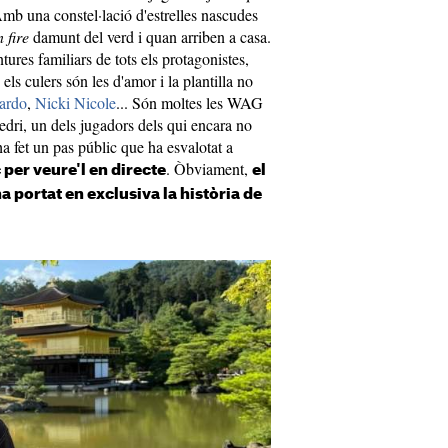
 Amb una constel·lació d'estrelles nascudes
 fire
damunt del verd i quan arriben a casa.
ures familiars de tots els protagonistes,
els culers són les d'amor i la plantilla no
lardo
,
Nicki Nicole
... Són moltes les WAG
Pedri, un dels jugadors dels qui encara no
a fet un pas públic que ha esvalotat a
. Òbviament,
per veure'l en directe
el
a portat en exclusiva la història de