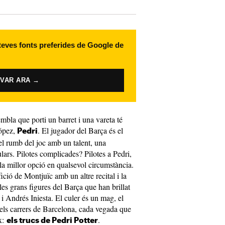
 teves fonts preferides de Google de
IVAR ARA →
mbla que porti un barret i una vareta té
ópez,
. El jugador del Barça és el
Pedri
 el rumb del joc amb un talent, una
ulars. Pilotes complicades? Pilotes a Pedri,
la millor opció en qualsevol circumstància.
ició de Montjuïc amb un altre recital i la
les grans figures del Barça que han brillat
i Andrés Iniesta. El culer és un mag, el
 els carrers de Barcelona, cada vegada que
ix:
.
els trucs de Pedri Potter