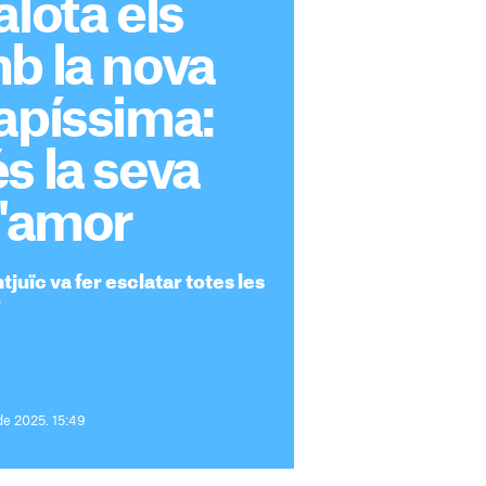
alota els
b la nova
apíssima:
s la seva
d'amor
juïc va fer esclatar totes les
r
de 2025. 15:49