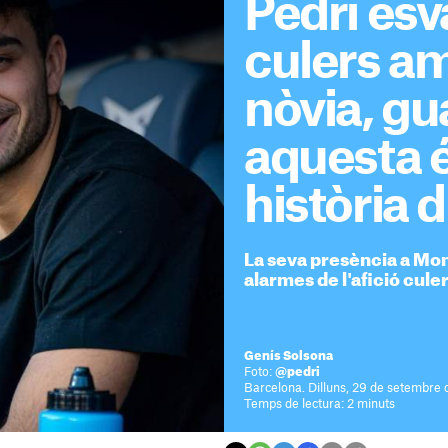
Pedri esv
culers am
nòvia, gu
aquesta é
història 
La seva presència a Mont
alarmes de l'afició cule
Genís Solsona
Foto:
@pedri
Barcelona. Dilluns, 29 de setembre 
Temps de lectura: 2 minuts