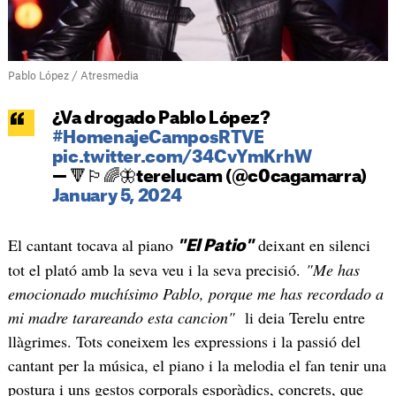
Pablo López / Atresmedia
¿Va drogado Pablo López?
#HomenajeCamposRTVE
pic.twitter.com/34CvYmKrhW
— 🔻🏳️‍🌈🦋terelucam (@c0cagamarra)
January 5, 2024
El cantant tocava al piano
deixant en silenci
"El Patio"
tot el plató amb la seva veu i la seva precisió.
"Me has
emocionado muchísimo Pablo, porque me has recordado a
mi madre tarareando esta cancion"
li deia Terelu entre
llàgrimes. Tots coneixem les expressions i la passió del
cantant per la música, el piano i la melodia el fan tenir una
postura i uns gestos corporals esporàdics, concrets, que