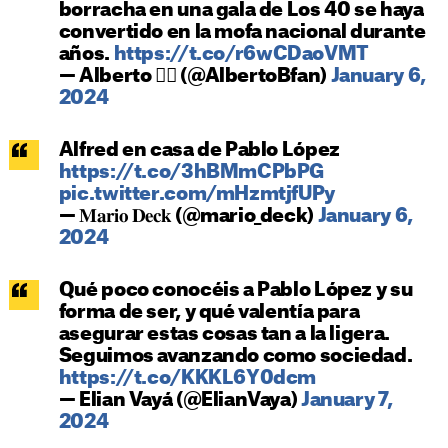
borracha en una gala de Los 40 se haya
convertido en la mofa nacional durante
años.
https://t.co/r6wCDaoVMT
— Alberto ✌🏻 (@AlbertoBfan)
January 6,
2024
Alfred en casa de Pablo López
https://t.co/3hBMmCPbPG
pic.twitter.com/mHzmtjfUPy
— 𝐌𝐚𝐫𝐢𝐨 𝐃𝐞𝐜𝐤 (@mario_deck)
January 6,
2024
Qué poco conocéis a Pablo López y su
forma de ser, y qué valentía para
asegurar estas cosas tan a la ligera.
Seguimos avanzando como sociedad.
https://t.co/KKKL6Y0dcm
— Elian Vayá (@ElianVaya)
January 7,
2024