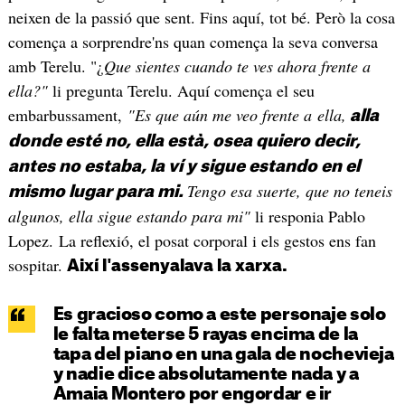
neixen de la passió que sent. Fins aquí, tot bé. Però la cosa
comença a sorprendre'ns quan comença la seva conversa
amb Terelu. "¿
Que sientes cuando te ves ahora frente a
ella?"
li pregunta Terelu. Aquí comença el seu
embarbussament,
"Es que aún me veo frente a ella,
alla
donde esté no, ella està, osea quiero decir,
antes no estaba, la ví y sigue estando en el
Tengo esa suerte, que no teneis
mismo lugar para mi.
algunos, ella sigue estando para mi"
li responia Pablo
Lopez.
La reflexió, el posat corporal i els gestos ens fan
sospitar.
Així l'assenyalava la xarxa.
Es gracioso como a este personaje solo
le falta meterse 5 rayas encima de la
tapa del piano en una gala de nochevieja
y nadie dice absolutamente nada y a
Amaia Montero por engordar e ir