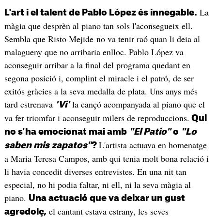
La
L'art i el talent de Pablo López és innegable.
màgia que desprèn al piano tan sols l'aconsegueix ell.
Sembla que Risto Mejide no va tenir raó quan li deia al
malagueny que no arribaria enlloc. Pablo López va
aconseguir arribar a la final del programa quedant en
segona posició i, complint el miracle i el patró, de ser
exitós gràcies a la seva medalla de plata. Uns anys més
tard estrenava
la cançó acompanyada al piano que el
'Vi'
va fer triomfar i aconseguir milers de reproduccions.
Qui
no s'ha emocionat mai amb
"El Patio"
o
"Lo
L'artista actuava en homenatge
saben mis zapatos"
?
a Maria Teresa Campos, amb qui tenia molt bona relació i
li havia concedit diverses entrevistes. En una nit tan
especial, no hi podia faltar, ni ell, ni la seva màgia al
piano.
Una actuació que va deixar un gust
el cantant estava estrany, les seves
agredolç,