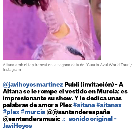
Aitana amb el top trencat en la segona data del 'Cuarto Azul World Tour' /
Instagram
@javihoyosmartinez
Publi (invitación) - A
Aitana se le rompe el vestido en Murcia: es
impresionante su show. Y le dedica unas
palabras de amor a Plex
#aitana
#aitanax
#plex
#murcia
@@santanderespaña
@santandersmusic
♬ sonido original -
JaviHoyos