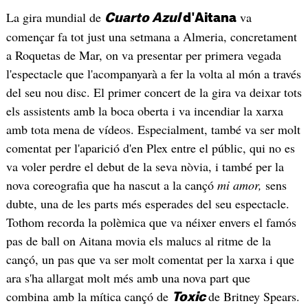
La gira mundial de
va
Cuarto Azul
d'Aitana
començar fa tot just una setmana a Almeria, concretament
a Roquetas de Mar, on va presentar per primera vegada
l'espectacle que l'acompanyarà a fer la volta al món a través
del seu nou disc. El primer concert de la gira va deixar tots
els assistents amb la boca oberta i va incendiar la xarxa
amb tota mena de vídeos. Especialment, també va ser molt
comentat per l'aparició d'en Plex entre el públic, qui no es
va voler perdre el debut de la seva nòvia, i també per la
nova coreografia que ha nascut a la cançó
mi amor,
sens
dubte, una de les parts més esperades del seu espectacle.
Tothom recorda la polèmica que va néixer envers el famós
pas de ball on Aitana movia els malucs al ritme de la
cançó, un pas que va ser molt comentat per la xarxa i que
ara s'ha allargat molt més amb una nova part que
combina amb la mítica cançó de
de Britney Spears.
Toxic