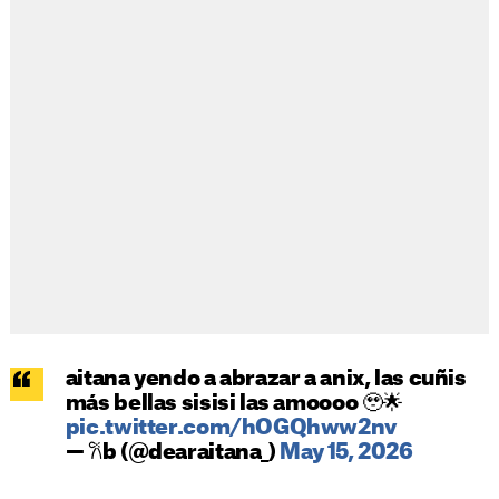
aitana yendo a abrazar a anix, las cuñis
más bellas sisisi las amoooo 🥹🌟
pic.twitter.com/hOGQhww2nv
— 𐙚b (@dearaitana_)
May 15, 2026