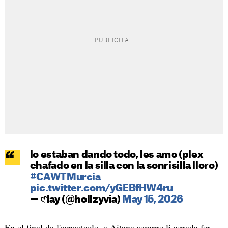
lo estaban dando todo, les amo (plex
chafado en la silla con la sonrisilla lloro)
#CAWTMurcia
pic.twitter.com/yGEBfHW4ru
— 𑣲lay (@hollzyvia)
May 15, 2026
En el final de l'espectacle, a Aitana sempre li agrada fer