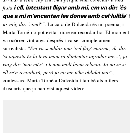
festa
i ell, intentant lligar amb mi, em va dir: 'és
i
que a mi m'encanten les dones amb cel·lulitis'
jo vaig dir: 'com?'"
. La cara de Dulceida és un poema, i
Marta Torné no pot evitar riure en recordar-ho. El moment
va ocórrer vint anys després i va ser completament
surrealista.
"Em va semblar una 'red flag' enorme, de dir:
'si aquesta és la teva manera d'intentar agradar-me...', ja
vaig dir: 'mai més', i tenim molt bona relació. Jo no sé si
ell se'n recordarà, però jo no me n'he oblidat mai"
,
confessava Marta Torné a Dulceida i també als milers
d'usuaris que ja han vist aquest vídeo: