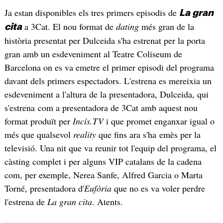
Ja estan disponibles els tres primers episodis de
La gran
a 3Cat. El nou format de
dating
més gran de la
cita
història presentat per Dulceida s'ha estrenat per la porta
gran amb un esdeveniment al Teatre Coliseum de
Barcelona on es va emetre el primer episodi del programa
davant dels primers espectadors. L'estrena es mereixia un
esdeveniment a l'altura de la presentadora, Dulceida, qui
s'estrena com a presentadora de 3Cat amb aquest nou
format produït per
Incís.TV
i que promet enganxar igual o
més que qualsevol
reality
que fins ara s'ha emès per la
televisió. Una nit que va reunir tot l'equip del programa, el
càsting complet i per alguns VIP catalans de la cadena
com, per exemple, Nerea Sanfe, Alfred Garcia o Marta
Torné, presentadora d'
Eufòria
que no es va voler perdre
l'estrena de
La gran cita
. Atents.