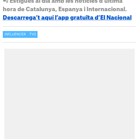
📲 Estigues al dia amb les notícies d’última
hora de Catalunya, Espanya i Internacional.
Descarrega’t aquí l’app gratuïta d’El Nacional
INFLUENCER
TV3