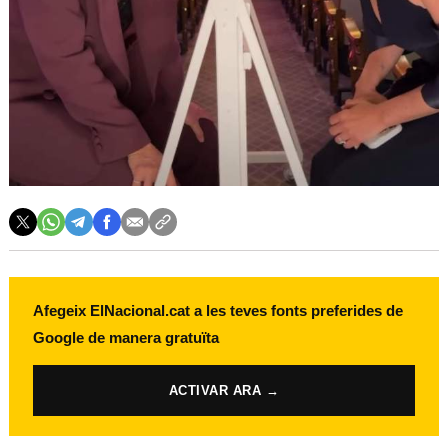
Afegeix ElNacional.cat a les teves fonts preferides de
Google de manera gratuïta
ACTIVAR ARA →