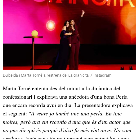
Dulceida i Marta Torné a l'estrena de 'La gran cita' / Instagram
Marta Torné entenia des del minut u la dinàmica del
confessionari i explicava una anècdota d'una bona Perla
que encara recorda avui en dia. La presentadora explicava
el següent:
"A veure jo també tinc una perla. En tinc
moltes, però ara em recordo d'una que és d'un actor que
no puc dir qui és perquè d'això fa més vint anys. No vam
arribar a tenir cap cita mai perquè vam coincidir a una