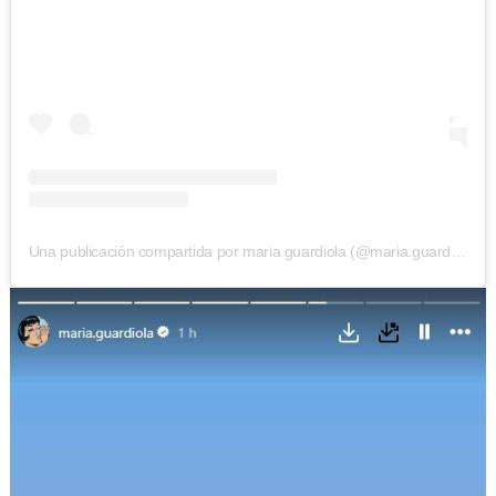
Una publicación compartida por maria guardiola (@maria.guardiola)