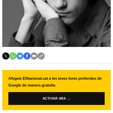
Afegeix ElNacional.cat a les teves fonts preferides de
Google de manera gratuïta
ACTIVAR ARA →