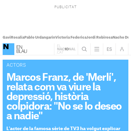
Gavi
Rosalía
Pablo Urdangarin
Victoria Federica
Jordi Robirosa
Nacho Du
ACTORS
Marcos Franz, de 'Merlí',
relata com va viure la
depressió, història
colpidora: "No se lo deseo
a nadie"
L'actor de la famosa sèrie de TV3 ha volgut explicar