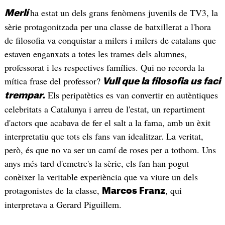
ha estat un dels grans fenòmens juvenils de TV3, la
Merlí
sèrie protagonitzada per una classe de batxillerat a l'hora
de filosofia va conquistar a milers i milers de catalans que
estaven enganxats a totes les trames dels alumnes,
professorat i les respectives famílies. Qui no recorda la
mítica frase del professor?
Vull que la filosofia us faci
Els peripatètics es van convertir en autèntiques
trempar.
celebritats a Catalunya i arreu de l'estat, un repartiment
d'actors que acabava de fer el salt a la fama, amb un èxit
interpretatiu que tots els fans van idealitzar. La veritat,
però, és que no va ser un camí de roses per a tothom. Uns
anys més tard d'emetre's la sèrie, els fan han pogut
conèixer la veritable experiència que va viure un dels
protagonistes de la classe,
, qui
Marcos Franz
interpretava a Gerard Piguillem.