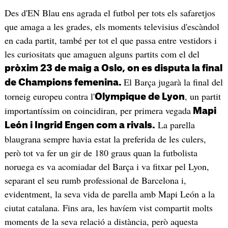
Des d'EN Blau ens agrada el futbol per tots els safaretjos
que amaga a les grades, els moments televisius d'escàndol
en cada partit, també per tot el que passa entre vestidors i
les curiositats que amaguen alguns partits com el del
pròxim 23 de maig a Oslo, on es disputa la final
El Barça jugarà la final del
de Champions femenina.
torneig europeu contra l'
, un partit
Olympique de Lyon
importantíssim on coincidiran, per primera vegada
Mapi
La parella
León i Ingrid Engen com a rivals.
blaugrana sempre havia estat la preferida de les culers,
però tot va fer un gir de 180 graus quan la futbolista
noruega es va acomiadar del Barça i va fitxar pel Lyon,
separant el seu rumb professional de Barcelona i,
evidentment, la seva vida de parella amb Mapi León a la
ciutat catalana. Fins ara, les havíem vist compartit molts
moments de la seva relació a distància, però aquesta