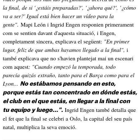
la final, de si '¿estáis preparadas?', '¿ahora qué?', '¿cómo
va a ser?' Igual está bien hacer un vídeo para la
gente".
Mapi León i Ingrid Engen responien primerament
com se sentien davant d'aquesta situació, i Engen,
completament sincera, explicava el següent:
"En primer
lugar, feliz de que ambas hayamos llegado a la final",
i
també explicava que no s'havien plantejat mai un escenari
com aquest
: "Cuando empezó la temporada, todo
parecía quizás extraño, tanto para el Barça como para el
Lyon...
No estábamos pensando en esto,
porque estás tan concentrado en dónde estás,
el club en el que estás, en llegar a la final con
Ingrid Engen també detalla que
tu equipo y luego..."
.
el fet que la final se celebri a Oslo, la capital del seu país
natal, multiplica la seva emoció.