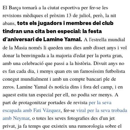
El Barça tornarà a la ciutat esportiva per fer-se les
revisions mèdiques el pròxim 13 de juliol, però, la nit
abans,
tots els jugadors i membres del club
tindran una cita ben especial: la festa
A l'estrella mundial
d'aniversari de Lamine Yamal.
de la Masia només li queden uns dies amb disset anys i vol
donar la benvinguda a la majoria d'edat per la porta gran,
amb una celebració que passi a la història. Divuit anys no
es fan cada dia, i menys quan ets un famosíssim futbolista
conegut mundialment i amb un compte bancari ple de
zeros. Lamine Yamal és notícia dins i fora del camp, i en
aquest estiu tan especial per ell, no podia ser menys. A
part de protagonitzar portades de revista
per la seva
escapada amb Fati Vázquez
, fer-se
viral per la seva trobada
amb Neymar
, o totes les seves fotografies des d'un jet
privat, ja fa temps que existeix una rumorologia sobre el