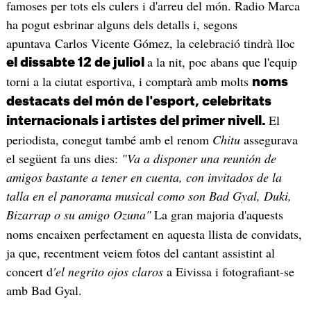
famoses per tots els culers i d'arreu del món. Radio Marca
ha pogut esbrinar alguns dels detalls i, segons
apuntava Carlos Vicente Gómez, la celebració tindrà lloc
a la nit, poc abans que l'equip
el dissabte 12 de juliol
torni a la ciutat esportiva, i comptarà amb molts
noms
destacats del món de l'esport, celebritats
El
internacionals i artistes del primer nivell.
periodista, conegut també amb el renom
Chitu
assegurava
el següent fa uns dies:
"Va a disponer una reunión de
amigos bastante a tener en cuenta, con invitados de la
talla en el panorama musical como son Bad Gyal, Duki,
Bizarrap o su amigo Ozuna"
La gran majoria d'aquests
noms encaixen perfectament en aquesta llista de convidats,
ja que, recentment veiem fotos del cantant assistint al
concert d
'el negrito ojos claros
a Eivissa i fotografiant-se
amb Bad Gyal.