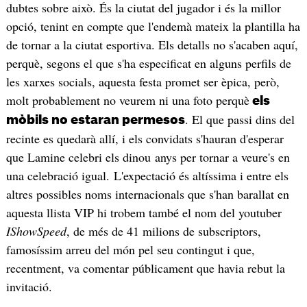
dubtes sobre això. És la ciutat del jugador i és la millor
opció, tenint en compte que l'endemà mateix la plantilla ha
de tornar a la ciutat esportiva. Els detalls no s'acaben aquí,
perquè, segons el que s'ha especificat en alguns perfils de
les xarxes socials, aquesta festa promet ser èpica, però,
molt probablement no veurem ni una foto perquè
els
. El que passi dins del
mòbils no estaran permesos
recinte es quedarà allí, i els convidats s'hauran d'esperar
que Lamine celebri els dinou anys per tornar a veure's en
una celebració igual. L'expectació és altíssima i entre els
altres possibles noms internacionals que s'han barallat en
aquesta llista VIP hi trobem també el nom del youtuber
IShowSpeed
, de més de 41 milions de subscriptors,
famosíssim arreu del món pel seu contingut i que,
recentment, va comentar públicament que havia rebut la
invitació.