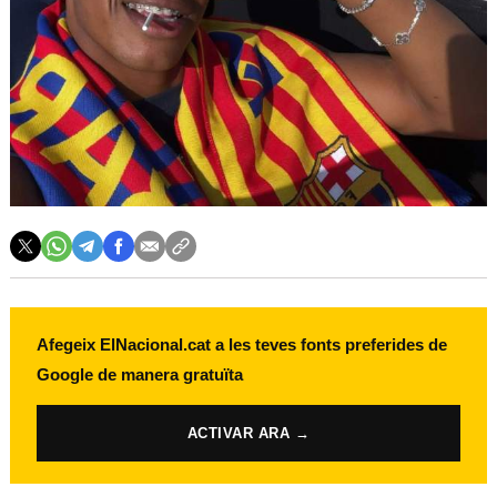
Afegeix ElNacional.cat a les teves fonts preferides de
Google de manera gratuïta
ACTIVAR ARA →