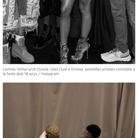
Lamine Yamal amb Ozuna i Bad Gyal a Eivissa, possibles artistes convidats a
la festa dels 18 anys / Instagram