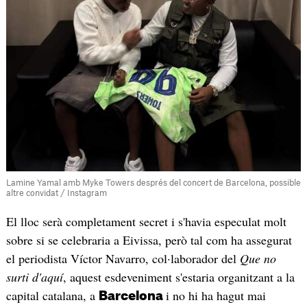
Lamine Yamal amb Myke Towers després del concert de Barcelona, possible
altre convidat / Instagram
El lloc serà completament secret i s'havia especulat molt
sobre si se celebraria a Eivissa, però tal com ha assegurat
el periodista Víctor Navarro, col·laborador del
Que no
surti d'aquí
, aquest esdeveniment s'estaria organitzant a la
capital catalana, a
i no hi ha hagut mai
Barcelona