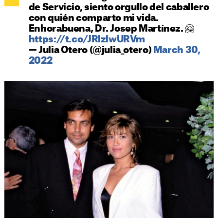
de Servicio, siento orgullo del caballero
con quién comparto mi vida.
Enhorabuena, Dr. Josep Martínez. 🤗
https://t.co/JRlzlwURVm
— Julia Otero (@julia_otero)
March 30,
2022