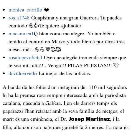
monica_carrillo
❤️
ros.a1748
Guapisima y una gran Guerrera Tu puedes
con todo 💪👍Te quiero #juliaoter
macamoca1
Q bien como me alegro. Yo también e
tenido el control en Marzo y todo bien a por otros tres
meses más. 💪💪💜🥰🥰
rosalopezoficial
Oye que alegría tremenda siempre que
te veo mi Julia!! . Venga!!! PILAS PUESTAS!!! 💘
davidcervello
La mejor de las noticias.
A banda de les fotos d'un instagram de 110 mil seguidors
hi ha la premsa rosa sempre interessada amb la periodista
catalana, nascuda a Galícia. I en els darrers temps els
paparazzi l'han retratat amb la seva família de metges, el
marit és una eminència, el Dr.
, i la
Josep Martínez
filla, alta com son pare que gairebé fa 2 metres. La noia és