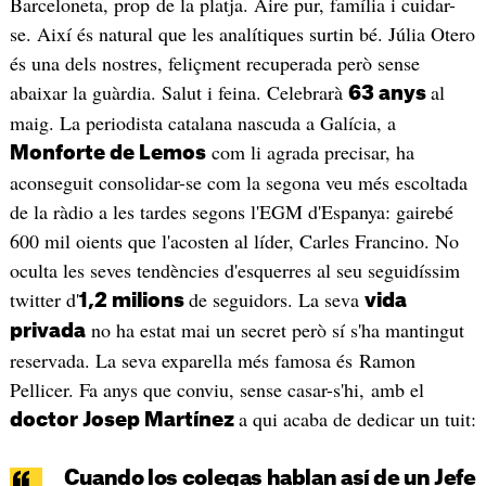
Barceloneta, prop de la platja. Aire pur, família i cuidar-
se. Així és natural que les analítiques surtin bé. Júlia Otero
és una dels nostres, feliçment recuperada però sense
abaixar la guàrdia. Salut i feina. Celebrarà
al
63 anys
maig. La periodista catalana nascuda a Galícia, a
com li agrada precisar, ha
Monforte de Lemos
aconseguit consolidar-se com la segona veu més escoltada
de la ràdio a les tardes segons l'EGM d'Espanya: gairebé
600 mil oients que l'acosten al líder, Carles Francino. No
oculta les seves tendències d'esquerres al seu seguidíssim
twitter d'
de seguidors. La seva
1,2 milions
vida
no ha estat mai un secret però sí s'ha mantingut
privada
reservada. La seva exparella més famosa és Ramon
Pellicer. Fa anys que conviu, sense casar-s'hi, amb el
a qui acaba de dedicar un tuit:
doctor Josep Martínez
Cuando los colegas hablan así de un Jefe