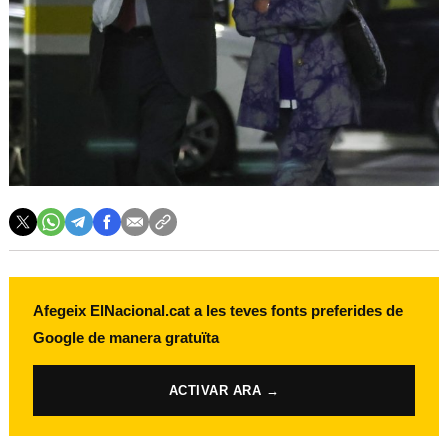
Afegeix ElNacional.cat a les teves fonts preferides de
Google de manera gratuïta
ACTIVAR ARA →