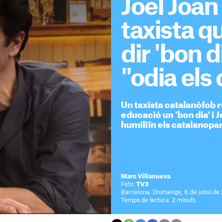
Joel Joan
taxista q
dir 'bon 
"odia els
Un taxista catalanòfob
educació un 'bon dia' i J
humiliïn els catalanopa
Marc Villanueva
Foto:
TV3
Barcelona. Diumenge, 6 de juliol de
Temps de lectura: 2 minuts