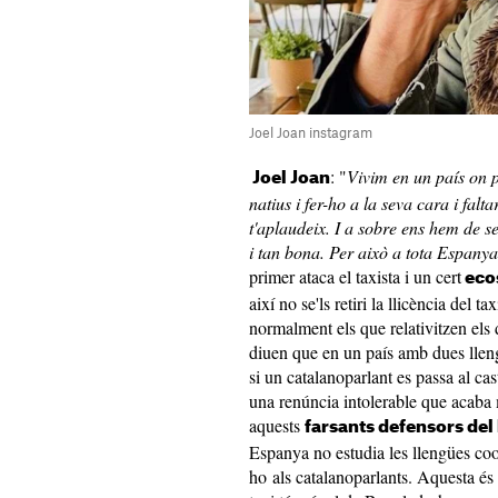
Joel Joan instagram
: "
Vivim en un país on 
Joel Joan
natius i fer-ho a la seva cara i falta
t'aplaudeix. I a sobre ens hem de se
i tan bona. Per això a tota Espany
primer ataca el taxista i un cert
eco
així no se'ls retiri la llicència del t
normalment els que relativitzen els 
diuen que en un país amb dues llengü
si un catalanoparlant es passa al cas
una renúncia intolerable que acaba 
aquests
farsants defensors del
Espanya no estudia les llengües coo
ho als catalanoparlants. Aquesta és l