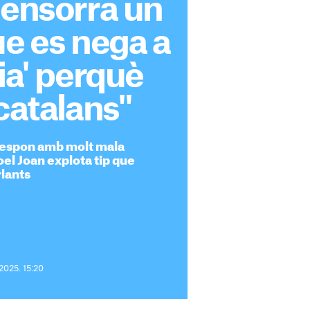
 ensorra un
ue es nega a
dia' perquè
 catalans"
 respon amb molt mala
oel Joan explota tip que
rlants
 2025. 15:20