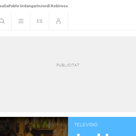
salía
Pablo Urdangarin
Jordi Robirosa
TELEVISIÓ