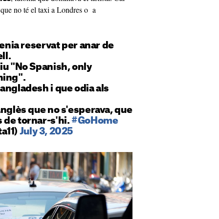
 que no té el taxi a Londres o a
tenia reservat per anar de
ll.
iu "No Spanish, only
ning".
angladesh i que odia als
anglès que no s'esperava, que
 de tornar-s'hi.
#GoHome
a11)
July 3, 2025