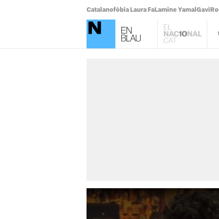
Catalanofòbia Laura Fa
Lamine Yamal
Gavi
Ro