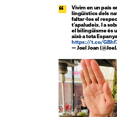
Vivim en un país on
lingüístics dels nat
faltar-los el respec
t’apaludeix. I a so
el bilingüisme és u
això a tota Espanya
https://t.co/GBh
— Joel Joan (@Joe