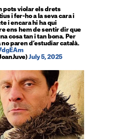
 pots violar els drets
ius i fer-ho a la seva cara i
te i encara hi ha qui
bre ens hem de sentir dir que
na cosa tan i tan bona. Per
 no paren d’estudiar català.
f7dgEAm
lJoanJuve)
July 5, 2025