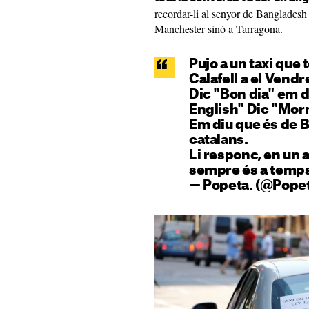
recordar-li al senyor de Bangladesh
Manchester sinó a Tarragona.
Pujo a un taxi que 
Calafell a el Vendre
Dic "Bon dia" em d
English" Dic "Mor
Em diu que és de B
catalans.
Li responc, en un 
sempre és a temps
— Popeta. (@Popet