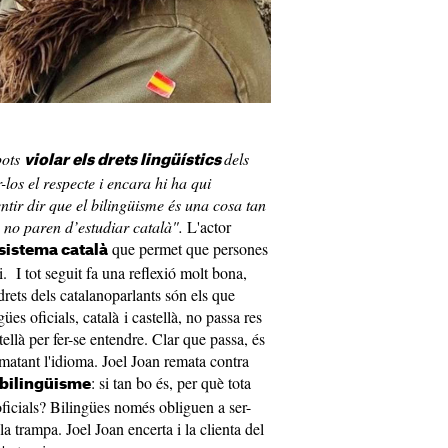
pots
dels
violar els drets lingüístics
r-los el respecte i encara hi ha qui
ntir dir que el bilingüisme és una cosa tan
a no paren d’estudiar català".
L'actor
que permet que persones
sistema català
axi. I tot seguit fa una reflexió molt bona,
drets dels catalanoparlants són els que
es oficials, català i castellà, no passa res
tellà per fer-se entendre. Clar que passa, és
matant l'idioma. Joel Joan remata contra
: si tan bo és, per què tota
 bilingüisme
ficials? Bilingües només obliguen a ser-
a trampa. Joel Joan encerta i la clienta del