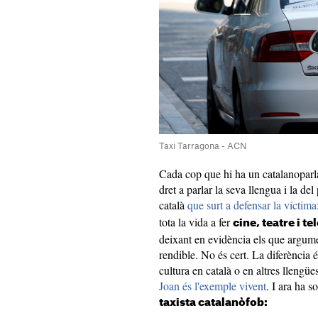
Taxi Tarragona - ACN
Cada cop que hi ha un catalanoparla
dret a parlar la seva llengua i la de
català
que surt a defensar la víctima
tota la vida a fer
cine, teatre i te
deixant en evidència els que argume
rendible. No és cert. La diferència 
cultura en català o en altres llengü
Joan és l'exemple vivent
. I ara ha so
taxista catalanòfob: