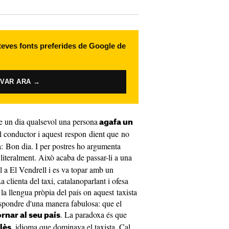
 teves fonts preferides de Google de
IVAR ARA →
e un dia qualsevol una persona
agafa un
 conductor i aquest respon dient que no
a: Bon dia. I per postres ho argumenta
 literalment. Això acaba de passar-li a una
ll a El Vendrell i es va topar amb un
 clienta del taxi, catalanoparlant i ofesa
 la llengua pròpia del país on aquest taxista
respondre d'una manera fabulosa: que el
. La paradoxa és que
rnar al seu país
, idioma que dominava el taxista. Cal
lès