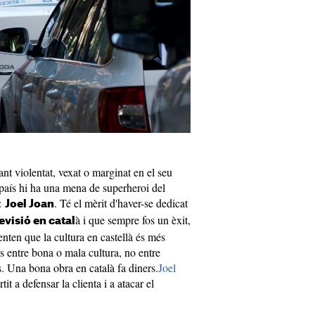
nt violentat, vexat o marginat en el seu
l país hi ha una mena de superheroi del
:
. Té el mèrit d'haver-se dedicat
Joel Joan
à i que sempre fos un èxit,
levisió en catal
nten que la cultura en castellà és més
és entre bona o mala cultura, no entre
es. Una bona obra en català fa diners.
Joel
rtit a defensar la clienta i a atacar el