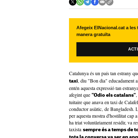
Afegeix ElNacional.cat a les
manera gratuïta
ACT
Catalunya és un país tan estrany qu
, diu "Bon dia" educadament al
taxi
entén aquesta expressió tan estrany
afegint que
,
"Odio els catalans"
tuitaire que anava en taxi de Calafe
conductor asiàtic, de Bangladesh. La
per aquesta mostra d'hostilitat cap a
ha triat voluntàriament residir, va 
taxista
sempre és a temps de to
tota la conversa va ser en ang