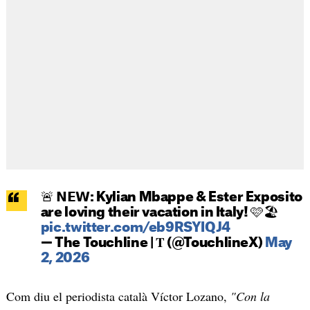
🚨 𝗡𝗘𝗪: Kylian Mbappe & Ester Exposito
are loving their vacation in Italy! 🩷🏖️
pic.twitter.com/eb9RSYIQJ4
— The Touchline | 𝐓 (@TouchlineX)
May
2, 2026
Com diu el periodista català Víctor Lozano,
"Con la