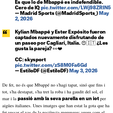
Es que lo de Mbappé es indefendible.
Cero de IQ
pic.twitter.com/LWj98ZRIN5
— Madrid Sports (@MadridSports_)
May
2, 2026
Kylian Mbappé y Ester Expósito fueron
captados nuevamente disfrutando de
un paseo por Cagliari, Italia. 😍🇮🇹 ¿Les
gusta la pareja? 👀❤️
CC: skysport
pic.twitter.com/zS8M0Fa6Gd
— EstiloDF (@EstiloDF)
May 3, 2026
De fet, no és que Mbappé no s'hagi tapat, sinó que fins i
tot, s'ha destapat, s'ha tret la roba i ha gaudit del sol, el
mar i la
per
passió amb la seva parella en un iot
aigües italianes. Unes imatges que han estat la gota que ha
fet vessar el vas de la paciència merengue: veure com el