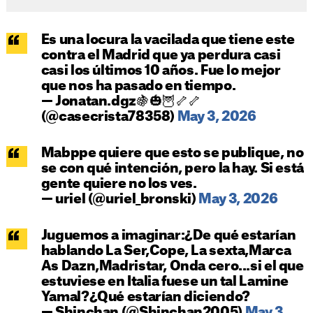
Es una locura la vacilada que tiene este
contra el Madrid que ya perdura casi
casi los últimos 10 años. Fue lo mejor
que nos ha pasado en tiempo.
— Jonatan.dgz🍇🎃🦉🦴🦴
(@casecrista78358)
May 3, 2026
Mabppe quiere que esto se publique, no
se con qué intención, pero la hay. Si está
gente quiere no los ves.
— uriel (@uriel_bronski)
May 3, 2026
Juguemos a imaginar:¿De qué estarían
hablando La Ser,Cope, La sexta,Marca
As Dazn,Madristar, Onda cero...si el que
estuviese en Italia fuese un tal Lamine
Yamal?¿Qué estarían diciendo?
— Shinchan (@Shinchan2005)
May 3,