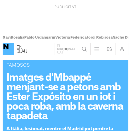
Gavi
Rosalía
Pablo Urdangarin
Victoria Federica
Jordi Robirosa
Nacho Du
FAMOSOS
Imatges d'Mbappé
menjant-se a petons amb
Ester Expósito en un iot i
poca roba, amb la caverna
tapadeta
A Itàlia, lesionat, mentre el Madrid pot perdre la