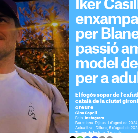
Iker Casil
enxampat
per Blane
passió a
model de
per a adu
El fogós sopar de l'exfu
català de la ciutat giron
creure
Gina Capell
Foto:
Instagram
Barcelona. Dijous, 1 d'agost de 2024
Actualitzat: Dilluns, 5 d'agost de 20
Temps de lectura: 2 minuts