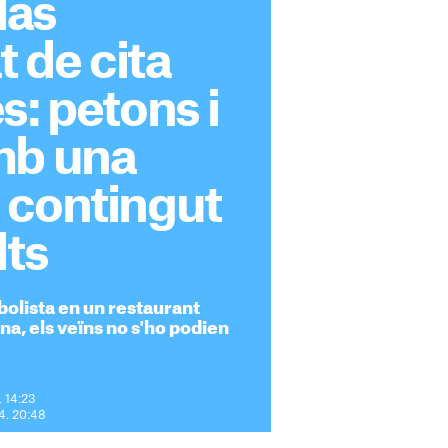
las
 de cita
s: petons i
mb una
 contingut
lts
tbolista en un restaurant
ina, els veïns no s'ho podien
. 14:23
24. 20:48