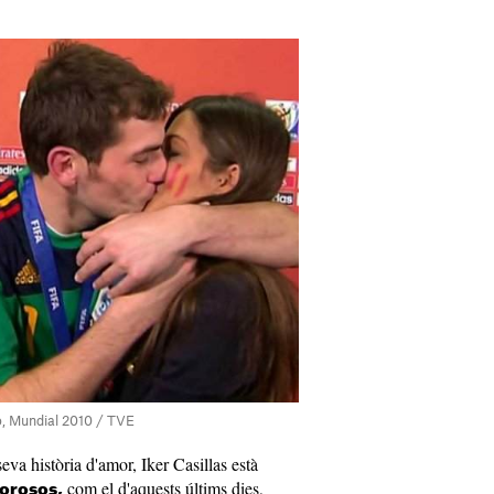
ro, Mundial 2010 / TVE
eva història d'amor, Iker Casillas està
com el d'aquests últims dies,
orosos,