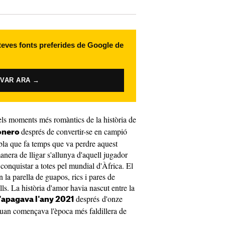
 teves fonts preferides de Google de
IVAR ARA →
dels moments més romàntics de la història de
després de convertir-se en campió
bonero
bla que fa temps que va perdre aquest
nera de lligar s'allunya d'aquell jugador
conquistar a totes pel mundial d'Àfrica. El
n la parella de guapos, rics i pares de
lls. La història d'amor havia nascut entre la
després d'onze
'apagava l'any 2021
uan començava l'època més faldillera de