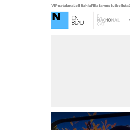
VIP catalana
Loli Bahía
Filla famós futbolista