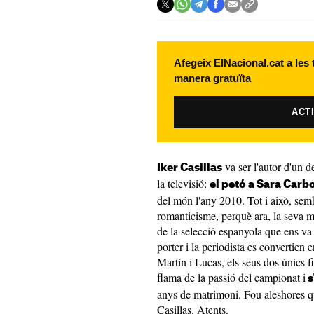
Afegeix ElNacional.cat a les
manera gratuïta
ACT
va ser l'autor d'un 
Iker Casillas
la televisió:
el petó a Sara Car
del món l'any 2010. Tot i això, sem
romanticisme, perquè ara, la seva ma
de la selecció espanyola que ens va 
porter i la periodista es convertien e
Martín i Lucas, els seus dos únics fi
flama de la passió del campionat i
s
anys de matrimoni. Fou aleshores q
Casillas. Atents.