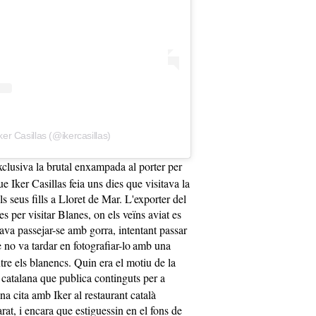
ker Casillas (@ikercasillas)
xclusiva la brutal enxampada al porter per
ue Iker Casillas feia uns dies que visitava la
s seus fills a Lloret de Mar. L'exporter del
s per visitar Blanes, on els veïns aviat es
ava passejar-se amb gorra, intentant passar
 no va tardar en fotografiar-lo
amb una
re els blanencs. Quin era el motiu de la
catalana que publica continguts per a
na cita amb Iker al restaurant català
rat, i encara que estiguessin en el fons de