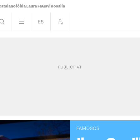
Catalanofòbia Laura Fa
Gavi
Rosalía
FAMOSOS