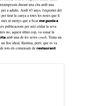
enxampessin durant una cita amb una
per a adults. Amb 43 anys, l'exporter del
er tirar la canya a totes les noies que li
i més ni menys que a ficar
me gusta
a
ves publicacions per així cridar la seva
tres no, aquest últim cop, va sonar la
amb una de les seves
crush
. Tenia un
cita
un lloc ideal, llàstima, però, que es va
 de tots els comensals de
restaurant