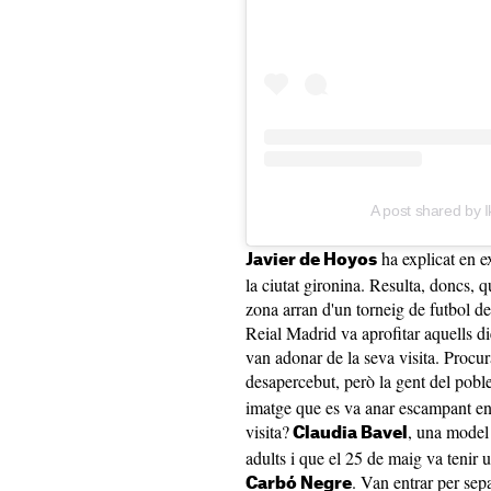
A post shared by I
ha explicat en e
Javier de Hoyos
la ciutat gironina. Resulta, doncs, q
zona arran d'un torneig de futbol del
Reial Madrid va aprofitar aquells die
van adonar de la seva visita. Procur
desapercebut, però la gent del poble
imatge que es va anar escampant ent
visita?
, una model 
Claudia Bavel
adults i que el 25 de maig va tenir u
. Van entrar per sepa
Carbó Negre