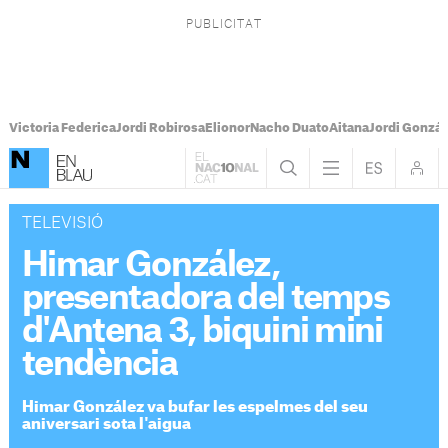
Victoria Federica
Jordi Robirosa
Elionor
Nacho Duato
Aitana
Jordi Gonzál
TELEVISIÓ
Himar González,
presentadora del temps
d'Antena 3, biquini mini
tendència
Himar González va bufar les espelmes del seu
aniversari sota l'aigua