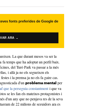
 teves fonts preferides de Google de
IVAR ARA →
reixen. La que durant mesos va ser la
 fa temps que ha adoptat un perfil baix.
ficines, del Turó Park va passar a la més
as, i allà ja no els segueixen els
festes i la premsa ja no els fa gaire cas.
iagnosticada d'un
per
problema mental
raf que la perseguia constantment
i que va
otos se les fan els mateixos protagonistes i
més d'un any que no penjava res de la seva
tagram de 22 milions de seguidors ara es