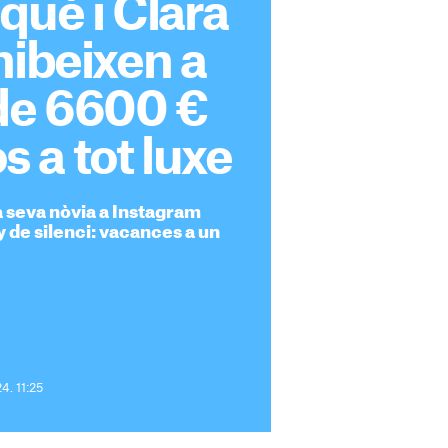
qué i Clara
hibeixen a
 de 6600 €
os a tot luxe
a seva nòvia a Instagram
 de silenci: vacances a un
4. 11:25