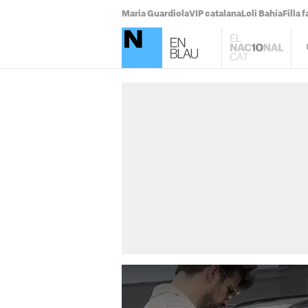
Maria Guardiola
VIP catalana
Loli Bahía
Filla 