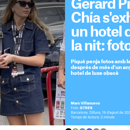
Gerard Pi
Chía s'ex
un hotel
la nit: fot
Piqué penja fotos amb l
després de més d'un any
hotel de luxe obscè
Marc Villanueva
Foto:
GTRES
Barcelona. Dilluns, 19 d'agost de 202
Temps de lectura: 2 minuts