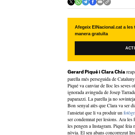
Afegeix ElNacional.cat a les
manera gratuïta
ACT
reapa
Gerard Piqué i Clara Chía
parella més perseguida de Catalunya
Piqué va canviar de lloc les seves o
ignorada avinguda de Josep Tarradell
paparazzi. La parella ja no sovinteja 
Bon senyal atès que Clara va ser d
l'ansietat que li va produir un
fotòg
ser condemnat per lesions. Ara les f
les pengen a Instagram. Piqué feia 
nòvia. El seu abans concorregut Ins