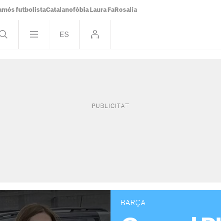
famós futbolista
Catalanofòbia Laura Fa
Rosalía
BARÇA