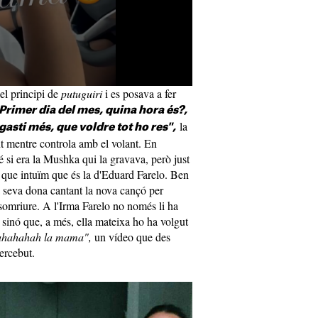
el principi de
putuguiri
i es posava a fer
Primer dia del mes, quina hora és?,
la
asti més, que voldre tot ho res",
t mentre controla amb el volant. En
si era la Mushka qui la gravava, però just
na que intuïm que és la d'Eduard Farelo. Ben
a seva dona cantant la nova cançó per
n somriure. A l'Irma Farelo no només li ha
o sinó que, a més, ella mateixa ho ha volgut
ahahahah la mama",
un vídeo que des
ercebut.