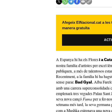
Afegeix ElNacional.cat a les
manera gratuïta
ACT
A Espanya hi ha els Flores
i a Cat
nostra família d'artistes per excel·
publiquen, a més de talentosos esta
Recentment, a la família hi ha hagu
sense parar.
, Alba Farel
Bad Gyal
amb una carrera superconsolidada c
emplenarà tres vegades Palau Sant J
seva nova cançó
Fuma
per a fer-nos
setmana més tard, la seva germana pe
com a Mushka estrenava una nova