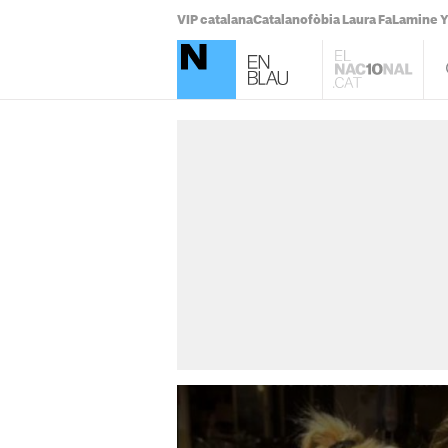
VIP catalana
Catalanofòbia Laura Fa
Lamine 