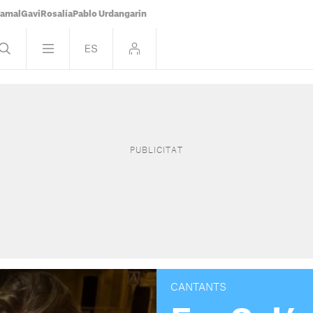
Yamal
Gavi
Rosalía
Pablo Urdangarin
CANTANTS