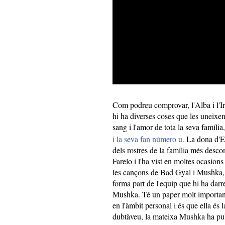
Com podreu comprovar, l'Alba i l'Irm
hi ha diverses coses que les uneixen
sang i l'amor de tota la seva família
i la seva fan número u.
La dona d'Edu
dels rostres de la família més desc
Farelo i l'ha vist en moltes ocasions
les cançons de Bad Gyal i Mushka,
forma part de l'equip que hi ha darre
Mushka. Té un paper molt important
en l'àmbit personal i és que ella és l
dubtàveu, la mateixa Mushka ha pu