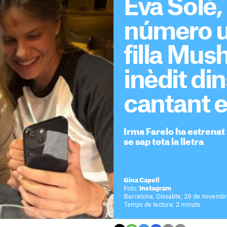
Eva Solé, 
número u 
filla Mus
inèdit di
cantant e
Irma Farelo ha estrenat 
se sap tota la lletra
Gina Capell
Foto:
Instagram
Barcelona. Dissabte, 29 de novembr
Temps de lectura: 2 minuts