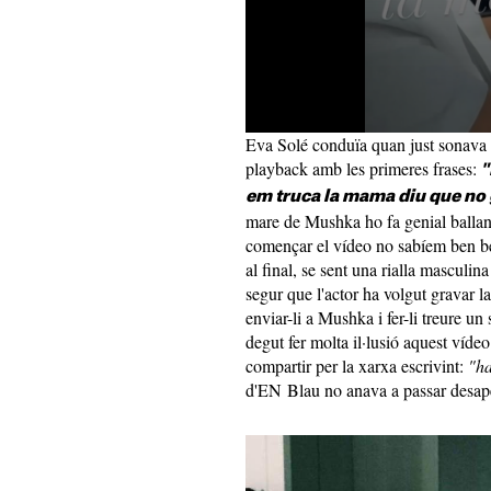
Eva Solé conduïa quan just sonava 
playback amb les primeres frases:
"
em truca la mama diu que no g
mare de Mushka ho fa genial ballan
començar el vídeo no sabíem ben bé 
al final, se sent una rialla masculi
segur que l'actor ha volgut gravar l
enviar-li a Mushka i fer-li treure u
degut fer molta il·lusió aquest víde
compartir per la xarxa escrivint:
"h
d'EN Blau no anava a passar desap