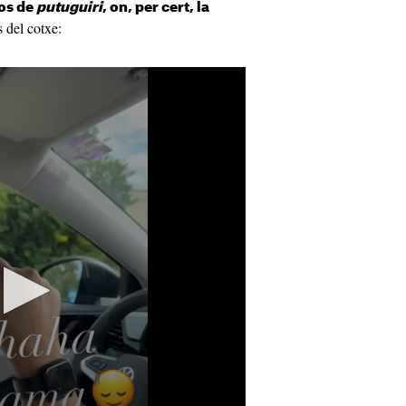
sos de
putuguiri
, on, per cert, la
 del cotxe: