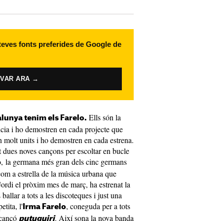
 teves fonts preferides de Google de
IVAR ARA →
Ells són la
alunya tenim els Farelo.
lència i ho demostren en cada projecte que
n molt units i ho demostren en cada estrena.
t dues noves cançons per escoltar en bucle
o, la germana més gran dels cinc germans
om a estrella de la música urbana que
ordi el pròxim mes de març, ha estrenat la
 ballar a tots a les discoteques i just una
tita, l'
, coneguda per a tots
Irma Farelo
 cançó
. Així sona la nova banda
putuguiri