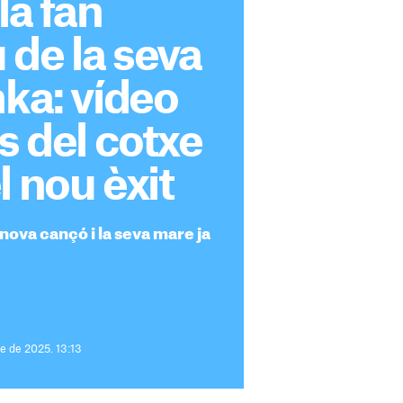
la fan
de la seva
hka: vídeo
ns del cotxe
l nou èxit
nova cançó i la seva mare ja
e de 2025. 13:13