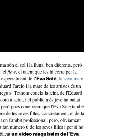
a són el sol i la lluna, ben diferents, però
: el
flow
, el talent que les hi corre per la
, especialment de l
,
la seva mare
'Eva Solé
ard Farelo i la mare de les artistes és un
oneguts. Tothom coneix la feina de l'Eduard
 com a actor, i el públic més jove ha ballat
 però pocs coneixíem que l'Eva Solé també
re de les seves filles, concretament, el de la
 en l'àmbit professional, però, òbviament
a fan número u de les seves filles i per si ho
blicat
un vídeo maquíssim de l'Eva