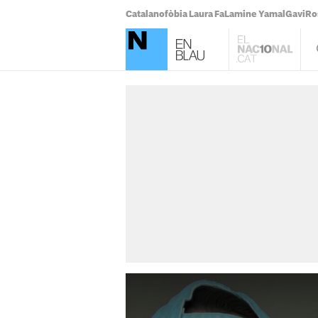
Catalanofòbia Laura Fa
Lamine Yamal
Gavi
Ro