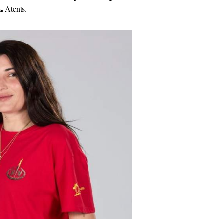
Atents.
a.