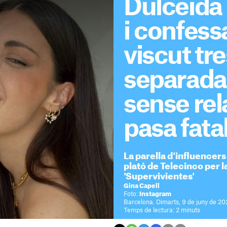
Dulceida
i confes
viscut tr
separada 
sense rel
pasa fata
La parella d'influencers
plató de Telecinco per la
'Supervivientes'
Gina Capell
Foto:
Instagram
Barcelona. Dimarts, 9 de juny de 202
Temps de lectura: 2 minuts