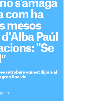
 no s'amaga
sa com ha
es mesos
d'Alba Paúl
acions: "Se
l"
 es retrobarà aquest dijous al
 gran final de
6. 11:31