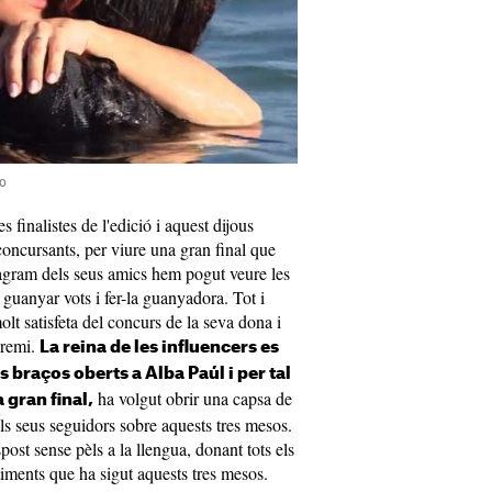
co
s finalistes de l'edició i aquest dijous
concursants, per viure una gran final que
stagram dels seus amics hem pogut veure les
guanyar vots i fer-la guanyadora. Tot i
olt satisfeta del concurs de la seva dona i
 premi.
La reina de les influencers es
 braços oberts a Alba Paúl i per tal
ha volgut obrir una capsa de
 gran final,
ls seus seguidors sobre aquests tres mesos.
spost sense pèls a la llengua, donant tots els
timents que ha sigut aquests tres mesos.