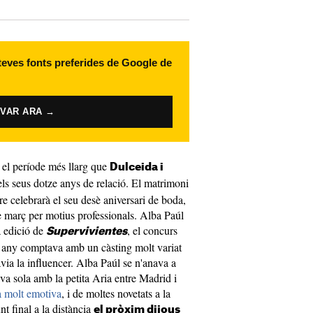
 teves fonts preferides de Google de
IVAR ARA →
 el període més llarg que
Dulceida i
ls seus dotze anys de relació. El matrimoni
e celebrarà el seu desè aniversari de boda,
de març per motius professionals. Alba Paúl
a edició de
, el concurs
Supervivientes
 any comptava amb un càsting molt variat
avia la influencer. Alba Paúl se n'anava a
va sola amb la petita Aria entre Madrid i
ta molt emotiva
, i de moltes novetats a la
nt final a la distància
el pròxim dijous