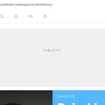
salía
Pablo Urdangarin
Jordi Robirosa
FAMOSOS