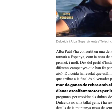
Dulceida i Alba 'Supervivientes' Telecin
Alba Paúl s'ha convertit en una de le
tornarà a Espanya, com la resta de 
promet, i molt. Des del perfil d'In
diferents campanyes que han fet per 
això, Dulceida ha revelat que està m
que arribar a la final és el vertader
mor de ganes de rebre amb els
d'anar escalfant motors per la
preguntes per resoldre els dubtes de
Dulceida no s'ha tallat gens, i ha re
detalls de la muntanya russa de sen