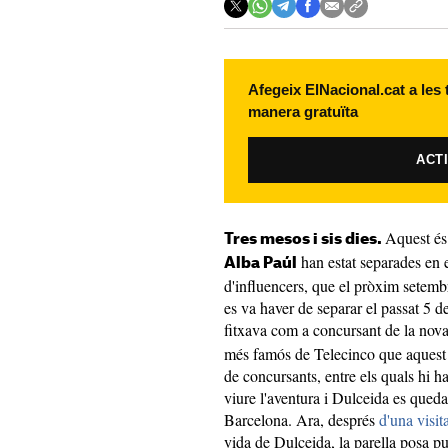
Afegeix ElNacional.cat a les
manera gratuïta
ACT
Aquest és
Tres mesos i sis dies.
han estat separades en e
Alba Paúl
d'influencers, que el pròxim setembr
es va haver de separar el passat 5 
fitxava com a concursant de la nov
més famós de Telecinco que aquest
de concursants, entre els quals hi h
viure l'aventura i Dulceida es queda
Barcelona. Ara, després
d'una visi
vida de Dulceida, la parella posa pu