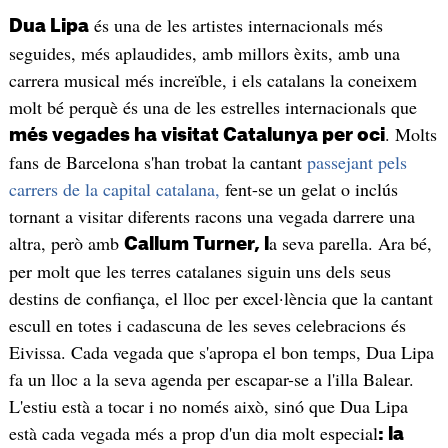
és una de les artistes internacionals més
Dua Lipa
seguides, més aplaudides, amb millors èxits, amb una
carrera musical més increïble, i els catalans la coneixem
molt bé perquè és una de les estrelles internacionals que
. Molts
més vegades ha visitat Catalunya per oci
fans de Barcelona s'han trobat la cantant
passejant pels
carrers de la capital catalana,
fent-se un gelat o inclús
tornant a visitar diferents racons una vegada darrere una
altra, però amb
a seva parella. Ara bé,
Callum Turner, l
per molt que les terres catalanes siguin uns dels seus
destins de confiança, el lloc per excel·lència que la cantant
escull en totes i cadascuna de les seves celebracions és
Eivissa. Cada vegada que s'apropa el bon temps, Dua Lipa
fa un lloc a la seva agenda per escapar-se a l'illa Balear.
L'estiu està a tocar i no només això, sinó que Dua Lipa
està cada vegada més a prop d'un dia molt especial
: la