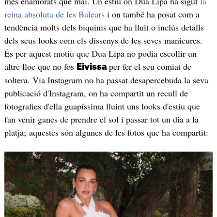
més enamorats que mai. Un estiu on Dua Lipa ha sigut
la
reina absoluta de les Balears
i on també ha posat com a
tendència molts dels biquinis que ha lluït o inclús detalls
dels seus looks com els dissenys de les seves manicures.
És per aquest motiu que Dua Lipa no podia escollir un
altre lloc que no fos
per fer el seu comiat de
Eivissa
soltera. Via Instagram no ha passat desapercebuda la seva
publicació d'Instagram, on ha compartit un recull de
fotografies d'ella guapíssima lluint uns looks d'estiu que
fan venir ganes de prendre el sol i passar tot un dia a la
platja; aquestes són algunes de les fotos que ha compartit: