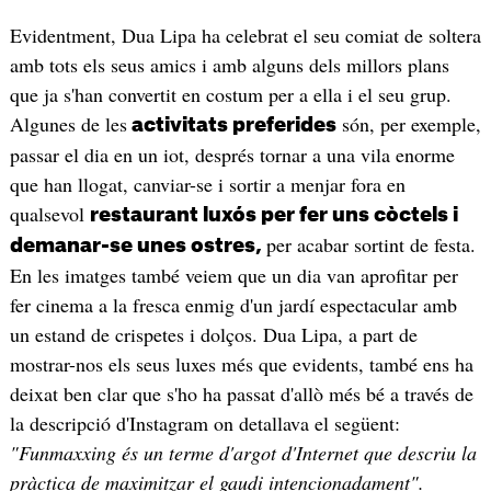
Evidentment, Dua Lipa ha celebrat el seu comiat de soltera
amb tots els seus amics i amb alguns dels millors plans
que ja s'han convertit en costum per a ella i el seu grup.
Algunes de les
són, per exemple,
activitats preferides
passar el dia en un iot, després tornar a una vila enorme
que han llogat, canviar-se i sortir a menjar fora en
qualsevol
restaurant luxós per fer uns còctels i
per acabar sortint de festa.
demanar-se unes ostres,
En les imatges també veiem que un dia van aprofitar per
fer cinema a la fresca enmig d'un jardí espectacular amb
un estand de crispetes i dolços. Dua Lipa, a part de
mostrar-nos els seus luxes més que evidents, també ens ha
deixat ben clar que s'ho ha passat d'allò més bé a través de
la descripció d'Instagram on detallava el següent:
"Funmaxxing és un terme d'argot d'Internet que descriu la
pràctica de maximitzar el gaudi intencionadament".