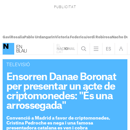
Gavi
Rosalía
Pablo Urdangarin
Victoria Federica
Jordi Robirosa
Nacho Du
TELEVISIÓ
Ensorren Danae Boronat
per presentar un acte de
criptomonedes: "És una
arrossegada"
Convenció a Madrid a favor de criptomonedes,
Cristina Pedroche es nega i una famosa
presentadora catalana es ven i cobra