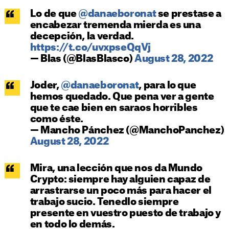
Lo de que
@danaeboronat
se prestase a
encabezar tremenda mierda es una
decepción, la verdad.
https://t.co/uvxpseQqVj
— Blas (@BlasBlasco)
August 28, 2022
Joder,
@danaeboronat
, para lo que
hemos quedado. Que pena ver a gente
que te cae bien en saraos horribles
como éste.
— Mancho Pánchez (@ManchoPanchez)
August 28, 2022
Mira, una lección que nos da Mundo
Crypto: siempre hay alguien capaz de
arrastrarse un poco más para hacer el
trabajo sucio. Tenedlo siempre
presente en vuestro puesto de trabajo y
en todo lo demás.