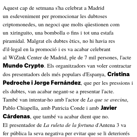
Aquest cap de setmana s'ha celebrat a Madrid
un esdeveniment per promocionar les dubtoses
criptomonedes, un negoci que molts qüestionen com
un xiringuito, una bombolla o fins i tot una estafa
piramidal. Malgrat els dubtes ètics, no hi havia res
d'il·legal en la promoció i es va acabar celebrant
al WiZink Center de Madrid, ple de 7 mil persones, l'acte
. Els organitzadors van voler contractar
Mundo Crypto
dos presentadors dels més populars d'Espanya,
Cristina
, que per les pressions i
Pedroche i Jorge Fernández
els dubtes, van acabar negant-se a presentar l'acte.
També van intentar-ho amb l'actor de
La que se avecina
,
Pablo Chiapella, amb Patricia Conde i amb
Javier
, que també va acabar dient que no.
Cárdenas
El presentador de
La ruleta de la fortuna
d'Antena 3 va
fer pública la seva negativa per evitar que se li deteriorés