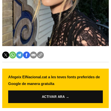
Afegeix ElNacional.cat a les teves fonts preferides de
Google de manera gratuïta
ACTIVAR ARA →