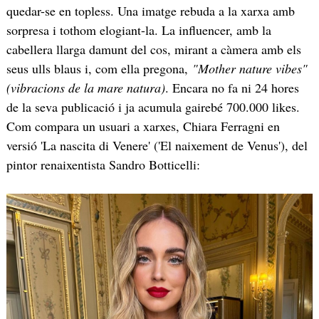
quedar-se en topless. Una imatge rebuda a la xarxa amb
sorpresa i tothom elogiant-la. La influencer, amb la
cabellera llarga damunt del cos, mirant a càmera amb els
seus ulls blaus i, com ella pregona,
"Mother nature vibes"
(vibracions de la mare natura)
. Encara no fa ni 24 hores
de la seva publicació i ja acumula gairebé 700.000 likes.
Com compara un usuari a xarxes, Chiara Ferragni en
versió 'La nascita di Venere' ('El naixement de Venus'), del
pintor renaixentista Sandro Botticelli: