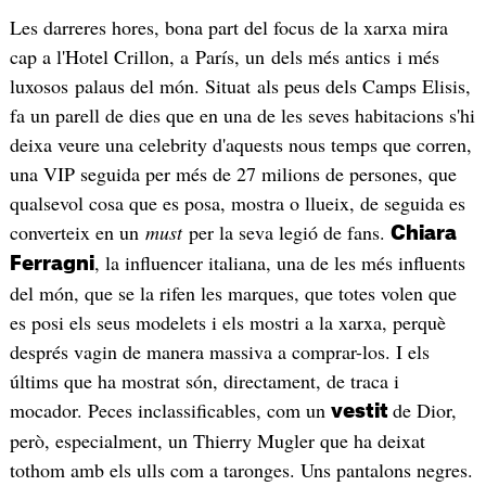
Les darreres hores, bona part del focus de la xarxa mira
cap a l'Hotel Crillon, a París, un dels més antics i més
luxosos palaus del món. Situat als peus dels Camps Elisis,
fa un parell de dies que en una de les seves habitacions s'hi
deixa veure una celebrity d'aquests nous temps que corren,
una VIP seguida per més de 27 milions de persones, que
qualsevol cosa que es posa, mostra o llueix, de seguida es
converteix en un
must
per la seva legió de fans.
Chiara
, la influencer italiana, una de les més influents
Ferragni
del món, que se la rifen les marques, que totes volen que
es posi els seus modelets i els mostri a la xarxa, perquè
després vagin de manera massiva a comprar-los. I els
últims que ha mostrat són, directament, de traca i
mocador. Peces inclassificables, com un
de Dior,
vestit
però, especialment, un Thierry Mugler que ha deixat
tothom amb els ulls com a taronges. Uns pantalons negres.