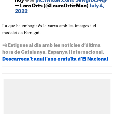
hoy 🫶🏼
pic.twitter.com/SewgnXS4qP
— Lora Orts (@LauraOrtizMon)
July 4,
2022
La que ha embogit és la xarxa amb les imatges i el
modelet de Ferragni.
📲 Estigues al dia amb les notícies d’última
hora de Catalunya, Espanya i Internacional.
Descarrega’t aquí l’app gratuïta d’El Nacional