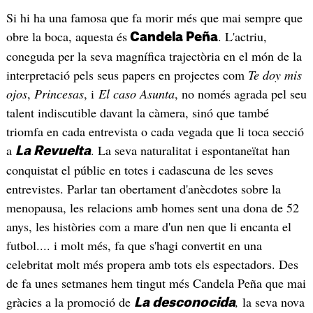
Si hi ha una famosa que fa morir més que mai sempre que
obre la boca, aquesta és
. L'actriu,
Candela Peña
coneguda per la seva magnífica trajectòria en el món de la
interpretació pels seus papers en projectes com
Te doy mis
ojos
,
Princesas
, i
El caso Asunta
, no només agrada pel seu
talent indiscutible davant la càmera, sinó que també
triomfa en cada entrevista o cada vegada que li toca secció
a
. La seva naturalitat i espontaneïtat han
La Revuelta
conquistat el públic en totes i cadascuna de les seves
entrevistes. Parlar tan obertament d'anècdotes sobre la
menopausa, les relacions amb homes sent una dona de 52
anys, les històries com a mare d'un nen que li encanta el
futbol.... i molt més, fa que s'hagi convertit en una
celebritat molt més propera amb tots els espectadors. Des
de fa unes setmanes hem tingut més Candela Peña que mai
gràcies a la promoció de
,
la seva nova
La desconocida