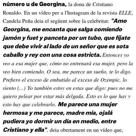
la dona de Cristiano
número u de Georgina,
Ronaldo. En un vídeo per a l'Instagram de la revista
ELLE
,
Candela Peña deia el següent sobre la celebritat:
"Amo
Georgina, me encanta que salga comiendo
jamón y fuet y panceta por un tubo, que fíjate
que debe vivir al lado de un señor que es sota
Entonces yo
caballo y rey con una cosa estricta.
veo a esa mujer que, cómo no entrenará esa mujer, pero la
veo bien comiendo. O sea, me parece un sueño, te lo digo.
Prefiero el exceso de embutido al exceso de Ozempic, lo
siento (...) Yo también estoy en estas que digo: pues no me
quiero pelear por estar más delgada. Esto es lo que hay y
esto hay que celebrarlo.
Me parece una mujer
hermosa y me parece, madre mía, ojalá
pudiera yo dormir un día en medio, entre
,
deia obertament en un vídeo que,
Cristiano y ella"