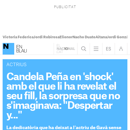
Victoria Federica
Jordi Robirosa
Elionor
Nacho Duato
Aitana
Jordi Gonzál
ACTRIUS
Candela Peña en 'shock'
amb el que li ha revelat el
seu fill, la sorpresa que no
s'imaginava: "Despertar
y..."
La dedicatòria que ha deixat a l'actriu de Gavà sense