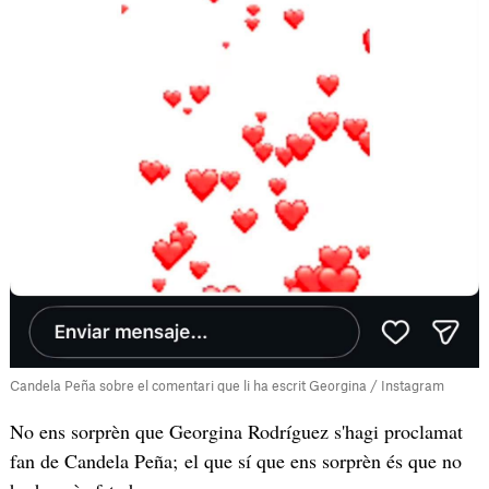
Candela Peña sobre el comentari que li ha escrit Georgina / Instagram
No ens sorprèn que Georgina Rodríguez s'hagi proclamat
fan de Candela Peña; el que sí que ens sorprèn és que no