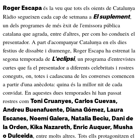
és la veu que tots els oients de Catalunya
Roger Escapa
Ràdio segueixen cada cap de setmana a
,
El suplement
un dels programes de més èxit de l'emissora pública
catalana que agrada, entre d'altres, per com ho condueix el
presentador. A part d'acompanyar Catalunya en els dies
festius de dissabte i diumenge, Roger Escapa ha estrenat la
segona temporada de
, un programa d'entrevistes
L'eclipsi
curtes que fa el presentador a diferents celebritats i rostres
coneguts, on, totes i cadascuna de les converses comencen
a partir d'una anècdota: quina és la millor nit de cada
convidat. En aquestes dues temporades hi han passat
rostres com
Toni Cruanyes, Carlos Cuevas,
Andreu Buenafuente, Diana Gómez, Laura
Escanes, Noemí Galera, Natalia Beciu, Dani de
la Orden, Kika Nazareth, Enric Auquer, Musha
, entre molts altres. Tots ells protagonitzen el
o Dulceida