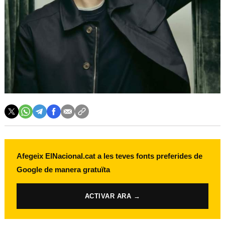
Afegeix ElNacional.cat a les teves fonts preferides de
Google de manera gratuïta
ACTIVAR ARA →