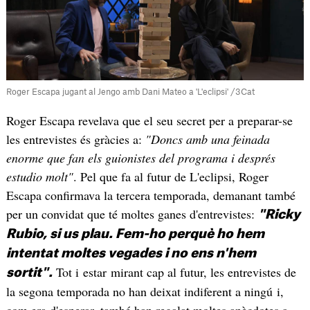
Roger Escapa jugant al Jengo amb Dani Mateo a 'L'eclipsi' /3Cat
Roger Escapa revelava que el seu secret per a preparar-se
les entrevistes és gràcies a:
"Doncs amb una feinada
enorme que fan els guionistes del programa i després
estudio molt"
. Pel que fa al futur de L'eclipsi, Roger
Escapa confirmava la tercera temporada, demanant també
per un convidat que té moltes ganes d'entrevistes:
"Ricky
Rubio, si us plau. Fem-ho perquè ho hem
intentat moltes vegades i no ens n'hem
Tot i estar mirant cap al futur, les entrevistes de
sortit".
la segona temporada no han deixat indiferent a ningú i,
com era d'esperar, també han regalat moltes anècdotes a