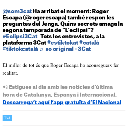
@som3cat
Ha arribat el moment: Roger
Escapa (@rogerescapa) també respon les
preguntes del Jenga. Quins secrets amaga la
segona temporada de “L’eclipsi”?
#Eclipsi3Cat
Tots les entrevistes, a la
plataforma 3Cat
#estiktokat
#català
#tiktokcatalà
♬ so original - 3Cat
El millor de tot és que Roger Escapa ho aconsegueix fer
realitat.
📲 Estigues al dia amb les notícies d’última
hora de Catalunya, Espanya i Internacional.
Descarrega’t aquí l’app gratuïta d’El Nacional
TV3