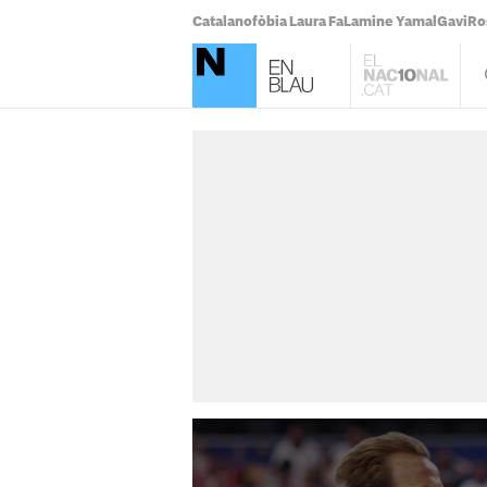
Catalanofòbia Laura Fa
Lamine Yamal
Gavi
Ro