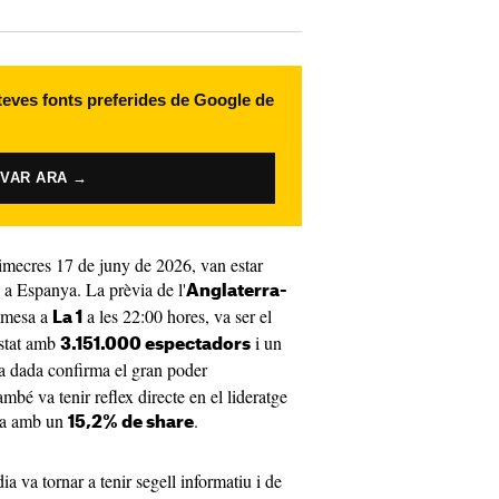
 teves fonts preferides de Google de
IVAR ARA →
dimecres 17 de juny de 2026, van estar
 a Espanya. La prèvia de l'
Anglaterra-
emesa a
a les 22:00 hores, va ser el
La 1
Estat amb
i un
3.151.000 espectadors
a dada confirma el gran poder
bé va tenir reflex directe en el lideratge
dia amb un
.
15,2% de share
ia va tornar a tenir segell informatiu i de