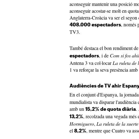
aconseguir mantenir una posició molt
aconseguir acostar-se molt en quota d
Anglaterra-Croàcia va ser el segon
, només p
408.000 espectadors
TV3.
També destaca el bon rendiment d
, i de
Com si fos ahi
espectadors
Antena 3 va col·locar
La ruleta de 
1 va reforçar la seva presència amb e
Audiències de TV ahir Espany
En el conjunt d'Espanya, la jornada
mundialista va disparar l'audiència
amb un
.
15,2% de quota diària
, recolzada una vegada més e
13,2%
Hormiguero
,
La ruleta de la suerte
el
, mentre que Cuatro va asso
8,2%