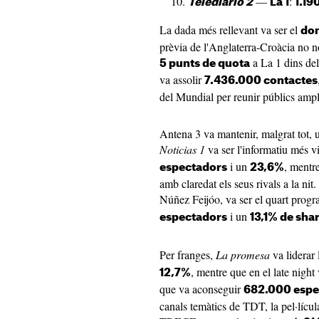
—
:
Telediario 2
La 1
1.19
La dada més rellevant va ser el
dom
prèvia de l'Anglaterra-Croàcia no no
a La 1 dins de
5 punts de quota
va assolir
7.436.000 contactes
del Mundial per reunir públics ampl
Antena 3 va mantenir, malgrat tot, 
Noticias 1
va ser l'informatiu més v
i un
, mentr
espectadors
23,6%
amb claredat els seus rivals a la nit.
Núñez Feijóo, va ser el quart prog
i un
espectadors
13,1% de sha
Per franges,
La promesa
va liderar
, mentre que en el late night
12,7%
que va aconseguir
682.000 espe
canals temàtics de TDT, la pel·lícu