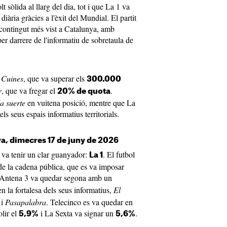
 sòlida al llarg del dia, tot i que La 1 va
iària gràcies a l'èxit del Mundial. El partit
 contingut més vist a Catalunya, amb
er darrere de l'informatiu de sobretaula de
e
Cuines
, que va superar els
300.000
r
, que va fregar el
.
20% de quota
la suerte
en vuitena posició, mentre que La
ls seus espais informatius territorials.
a, dimecres 17 de juny de 2026
 va tenir un clar guanyador:
. El futbol
La 1
 de la cadena pública, que es va imposar
 Antena 3 va quedar segona amb un
n la fortalesa dels seus informatius,
El
i
Pasapalabra
. Telecinco es va quedar en
lir el
i La Sexta va signar un
.
5,9%
5,6%