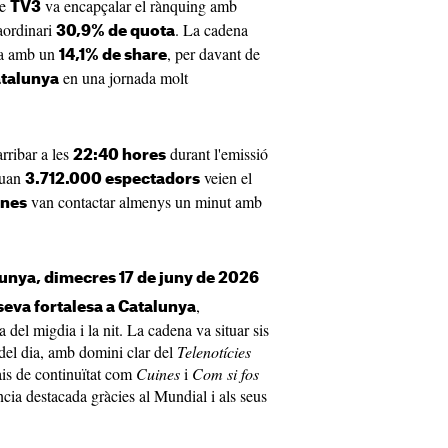
e
va encapçalar el rànquing amb
TV3
aordinari
. La cadena
30,9% de quota
ada amb un
, per davant de
14,1% de share
en una jornada molt
atalunya
rribar a les
durant l'emissió
22:40 hores
quan
veien el
3.712.000 espectadors
van contactar almenys un minut amb
ones
lunya, dimecres 17 de juny de 2026
,
seva fortalesa a Catalunya
 del migdia i la nit. La cadena va situar sis
del dia, amb domini clar del
Telenotícies
ais de continuïtat com
Cuines
i
Com si fos
ncia destacada gràcies al Mundial i als seus