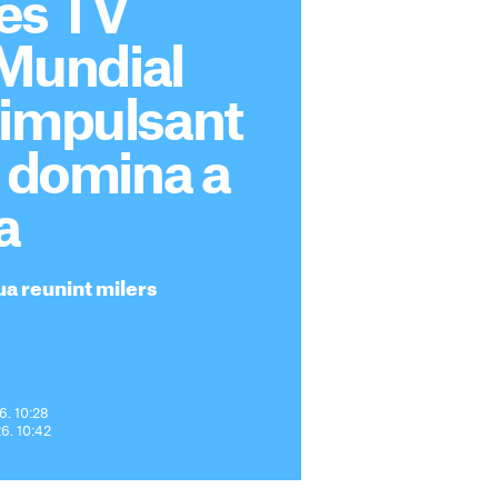
es TV
l Mundial
 impulsant
3 domina a
a
a reunint milers
6. 10:28
26. 10:42