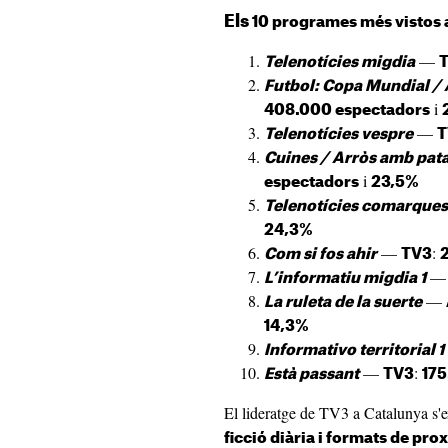
Els
10 programes més vistos 
—
Telenotícies migdia
Futbol: Copa Mundial / 
i
408.000 espectadors
—
Telenotícies vespre
T
Cuines / Arròs amb pata
i
espectadors
23,5%
Telenotícies comarques
24,3%
—
:
Com si fos ahir
TV3
L’informatiu migdia 1
—
La ruleta de la suerte
14,3%
Informativo territorial 1
—
:
Està passant
TV3
175
El lideratge de TV3 a Catalunya s'
ficció diària i formats de pro