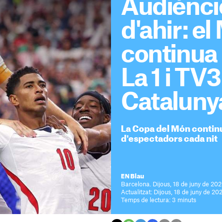
Audiènci
d'ahir: e
continua
La 1 i TV
Cataluny
La Copa del Món continu
d'espectadors cada nit
EN Blau
Barcelona. Dijous, 18 de juny de 202
Actualitzat: Dijous, 18 de juny de 20
Temps de lectura: 3 minuts