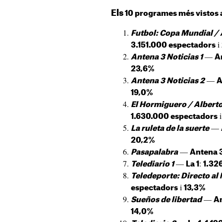
Els
10 programes més vistos 
Futbol: Copa Mundial / 
i
3.151.000 espectadors
—
Antena 3 Noticias 1
A
23,6%
—
Antena 3 Noticias 2
A
19,0%
El Hormiguero / Albert
1.630.000 espectadors
—
La ruleta de la suerte
20,2%
—
Pasapalabra
Antena 
—
:
Telediario 1
La 1
1.32
Teledeporte: Directo al
i
espectadors
13,3%
—
Sueños de libertad
A
14,0%