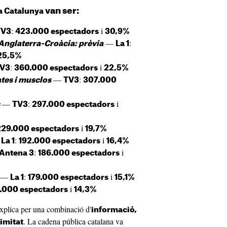
van ser:
a Catalunya
:
i
TV3
423.000 espectadors
30,9%
—
:
Anglaterra-Croàcia: prèvia
La 1
25,5%
:
i
V3
360.000 espectadors
22,5%
—
:
tes i musclos
TV3
307.000
—
:
i
TV3
297.000 espectadors
i
229.000 espectadors
19,7%
—
:
i
La 1
192.000 espectadors
16,4%
:
i
Antena 3
186.000 espectadors
—
:
i
La 1
179.000 espectadors
15,1%
i
.000 espectadors
14,3%
explica per una combinació d'
informació,
. La cadena pública catalana va
ximitat