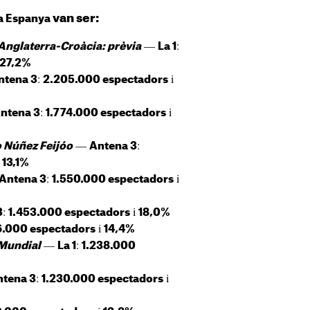
van ser:
a Espanya
—
:
Anglaterra-Croàcia: prèvia
La 1
27,2%
:
i
ntena 3
2.205.000 espectadors
:
i
ntena 3
1.774.000 espectadors
—
:
o Núñez Feijóo
Antena 3
i
13,1%
:
i
Antena 3
1.550.000 espectadors
:
i
3
1.453.000 espectadors
18,0%
i
6.000 espectadors
14,4%
—
:
 Mundial
La 1
1.238.000
:
i
ntena 3
1.230.000 espectadors