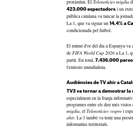
proximitat. El
Telenotícies migdia
d
i un extr
423.000 espectadors
pública catalana va tancar la jorn
La 1, que va signar un
14,4% a C
condicionada pel futbol.
El minut d'or del dia a Espanya va a
de
FIFA World Cup 2026
a La 1, 
partit. En total,
7.436.000 pers
l'emissió mundialista.
Audiències de TV ahir a Cata
TV3 va tornar a demostrar la 
especialment en la franja informativa
programes entre els deu més vistos 
migdia
, el
Telenotícies vespre
i esp
ahir
. La 1 també va tenir una presè
informatius territorials.