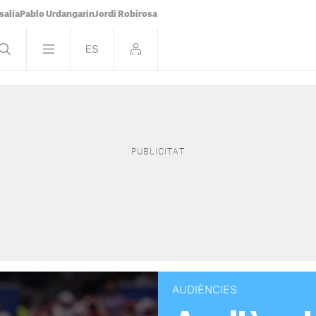
salía
Pablo Urdangarin
Jordi Robirosa
AUDIÈNCIES