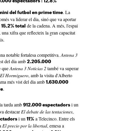
i
0.000 espectadors
12,8%
. La
ini del futbol en prime time
més va liderar el dia, sinó que va aportar
l
de la cadena. A més, l'espai
15,2% total
, una xifra que reflecteix la gran capacitat
is.
una notable fortalesa competitiva.
Antena 3
ist del dia amb
2.205.000
e que
Antena 3 Noticias 2
també va superar
El Hormiguero
, amb la visita d'Alberto
rama més vist del dia amb
1.630.000
.
re
 la tarda amb
i un
912.000 espectadors
 va destacar
El debate de las tentaciones
,
i un
a Telecinco. Entre els
ctadors
11%
la
El precio por la libertad
, emesa a