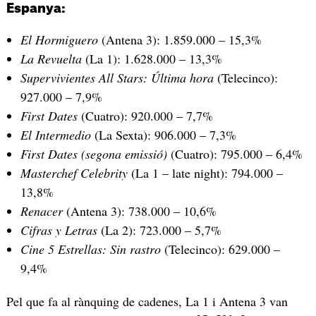
Espanya:
El Hormiguero
(Antena 3): 1.859.000 – 15,3%
La Revuelta
(La 1): 1.628.000 – 13,3%
Supervivientes All Stars: Última hora
(Telecinco):
927.000 – 7,9%
First Dates
(Cuatro): 920.000 – 7,7%
El Intermedio
(La Sexta): 906.000 – 7,3%
First Dates (segona emissió)
(Cuatro): 795.000 – 6,4%
Masterchef Celebrity
(La 1 – late night): 794.000 –
13,8%
Renacer
(Antena 3): 738.000 – 10,6%
Cifras y Letras
(La 2): 723.000 – 5,7%
Cine 5 Estrellas: Sin rastro
(Telecinco): 629.000 –
9,4%
Pel que fa al rànquing de cadenes, La 1 i Antena 3 van