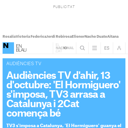
Rosalía
Victoria Federica
Jordi Robirosa
Elionor
Nacho Duato
Aitana
AUDIÈNCIES TV
Audiències TV d'ahir, 13
d'octubre: 'El Hormiguero'
s'imposa, TV3 arrasa a
Catalunya i 2Cat
comença bé
TV3 s'imposa a Catalunya, 'El Hormiguero' guanya el