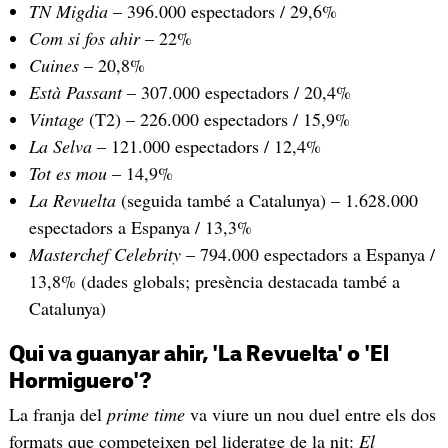
TN Migdia
– 396.000 espectadors / 29,6%
Com si fos ahir
– 22%
Cuines
– 20,8%
Està Passant
– 307.000 espectadors / 20,4%
Vintage
(T2) – 226.000 espectadors / 15,9%
La Selva
– 121.000 espectadors / 12,4%
Tot es mou
– 14,9%
La Revuelta
(seguida també a Catalunya) – 1.628.000
espectadors a Espanya / 13,3%
Masterchef Celebrity
– 794.000 espectadors a Espanya /
13,8% (dades globals; presència destacada també a
Catalunya)
Qui va guanyar ahir, 'La Revuelta' o 'El
Hormiguero'?
La franja del
prime time
va viure un nou duel entre els dos
formats que competeixen pel lideratge de la nit:
El