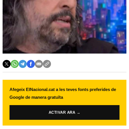
Afegeix ElNacional.cat a les teves fonts preferides de
Google de manera gratuïta
ACTIVAR ARA →