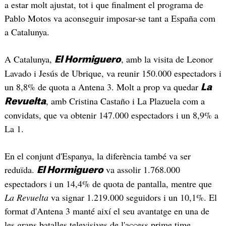
a estar molt ajustat, tot i que finalment el programa de
Pablo Motos va aconseguir imposar-se tant a España com
a Catalunya.
A Catalunya,
, amb la visita de Leonor
El Hormiguero
Lavado i Jesús de Ubrique, va reunir 150.000 espectadors i
un 8,8% de quota a Antena 3. Molt a prop va quedar
La
, amb Cristina Castaño i La Plazuela com a
Revuelta
convidats, que va obtenir 147.000 espectadors i un 8,9% a
La 1.
En el conjunt d'Espanya, la diferència també va ser
reduïda.
va assolir 1.768.000
El Hormiguero
espectadors i un 14,4% de quota de pantalla, mentre que
La Revuelta
va signar 1.219.000 seguidors i un 10,1%. El
format d'Antena 3 manté així el seu avantatge en una de
les grans batalles televisives de l'access prime time.