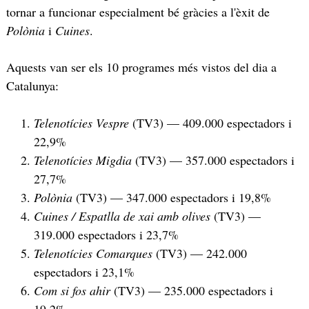
tornar a funcionar especialment bé gràcies a l'èxit de
Polònia
i
Cuines
.
Aquests van ser els 10 programes més vistos del dia a
Catalunya:
Telenotícies Vespre
(TV3) — 409.000 espectadors i
22,9%
Telenotícies Migdia
(TV3) — 357.000 espectadors i
27,7%
Polònia
(TV3) — 347.000 espectadors i 19,8%
Cuines / Espatlla de xai amb olives
(TV3) —
319.000 espectadors i 23,7%
Telenotícies Comarques
(TV3) — 242.000
espectadors i 23,1%
Com si fos ahir
(TV3) — 235.000 espectadors i
19,2%