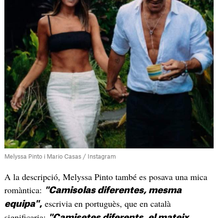
Melyssa Pinto i Mario Casas / Instagram
A la descripció, Melyssa Pinto també es posava una mica
romàntica:
"Camisolas diferentes, mesma
escrivia en portuguès, que en català
equipa"
,
significaria:
"Camisetes diferents, el mateix