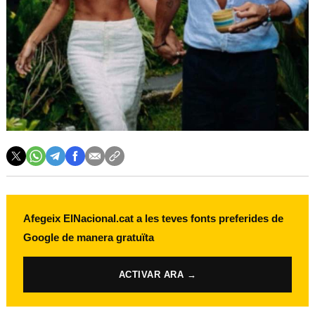
Afegeix ElNacional.cat a les teves fonts preferides de
Google de manera gratuïta
ACTIVAR ARA →