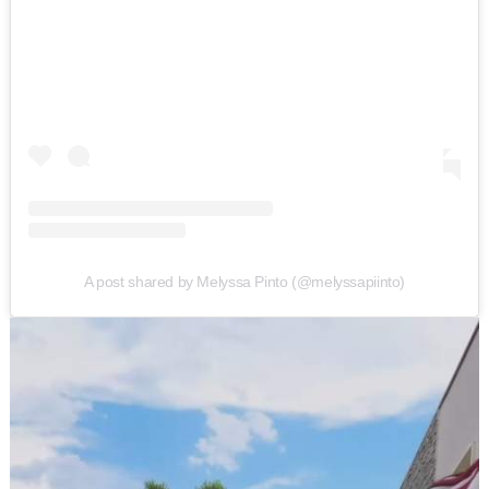
A post shared by Melyssa Pinto (@melyssapiinto)