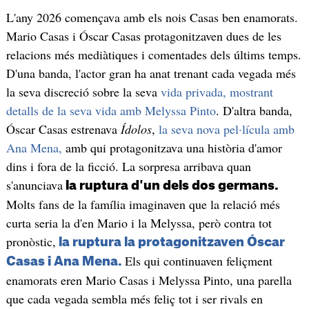
L'any 2026 començava amb els nois Casas ben enamorats.
Mario Casas i Óscar Casas protagonitzaven dues de les
relacions més mediàtiques i comentades dels últims temps.
D'una banda, l'actor gran ha anat trenant cada vegada més
la seva discreció sobre la seva
vida privada, mostrant
detalls de la seva vida amb Melyssa Pinto
. D'altra banda,
Óscar Casas estrenava
Ídolos
,
la seva nova pel·lícula amb
Ana Mena,
amb qui protagonitzava una història d'amor
dins i fora de la ficció. La sorpresa arribava quan
s'anunciava
la ruptura d'un dels dos germans.
Molts fans de la família imaginaven que la relació més
curta seria la d'en Mario i la Melyssa, però contra tot
pronòstic,
la ruptura la protagonitzaven Óscar
Els qui continuaven feliçment
Casas i Ana Mena.
enamorats eren Mario Casas i Melyssa Pinto, una parella
que cada vegada sembla més feliç tot i ser rivals en