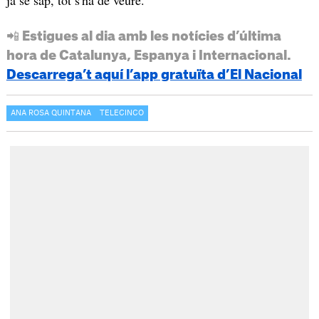
ja se sap, tot s'ha de veure.
📲 Estigues al dia amb les notícies d’última
hora de Catalunya, Espanya i Internacional.
Descarrega’t aquí l’app gratuïta d’El Nacional
ANA ROSA QUINTANA
TELECINCO