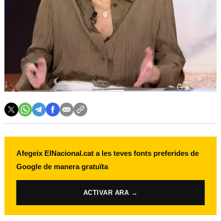
Afegeix ElNacional.cat a les teves fonts preferides de
Google de manera gratuïta
ACTIVAR ARA →