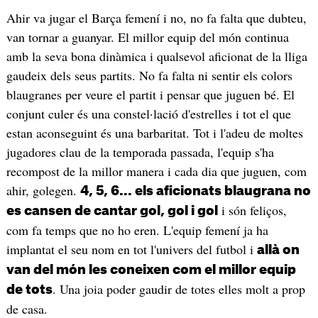
Ahir va jugar el Barça femení i no, no fa falta que dubteu,
van tornar a guanyar. El millor equip del món continua
amb la seva bona dinàmica i qualsevol aficionat de la lliga
gaudeix dels seus partits. No fa falta ni sentir els colors
blaugranes per veure el partit i pensar que juguen bé. El
conjunt culer és una constel·lació d'estrelles i tot el que
estan aconseguint és una barbaritat. Tot i l'adeu de moltes
jugadores clau de la temporada passada, l'equip s'ha
recompost de la millor manera i cada dia que juguen, com
ahir, golegen.
4, 5, 6... els aficionats blaugrana no
i són feliços,
es cansen de cantar gol, gol i gol
com fa temps que no ho eren. L'equip femení ja ha
implantat el seu nom en tot l'univers del futbol i
allà on
van del món les coneixen com el millor equip
. Una joia poder gaudir de totes elles molt a prop
de tots
de casa.