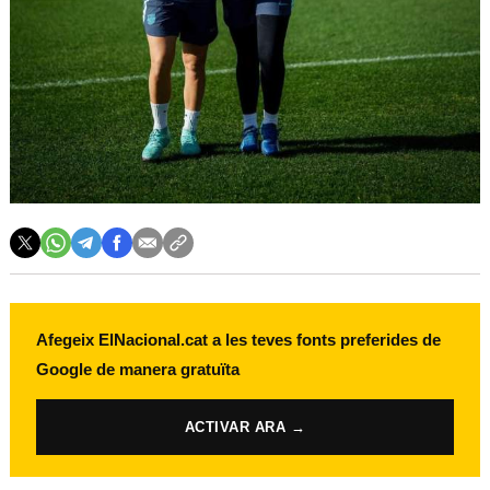
Afegeix ElNacional.cat a les teves fonts preferides de
Google de manera gratuïta
ACTIVAR ARA →