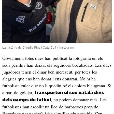
La història de Clàudia Pina i Cata Coll / Instagram
Òbviament, totes dues han publicat la fotografia en els
seus perfils i han deixat els seguidors bocabadats. Les dues
jugadores tenen el dinar ben merescut, per totes les
alegries que ens han donat i ens donaran. No hi ha
futbolista culer que no li quedin bé els colors blaugrana. Si
a part de golejar,
transporten el seu català dins
, no podem demanar més. Les
dels camps de futbol
futbolistes han escollit un lloc de barbacoes prop de
Barcelona per perdre's i fer el millor pla possible. Cap