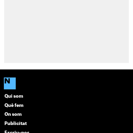
Qui som
Què fem
On som
Publicitat
Escriu-nos