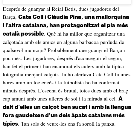
Després de guanyar al Reial Betis, dues jugadores del
Barça,
Cata Coll i Clàudia Pina, una mallorquina
i l'altra catalana, han protagonitzat el pla més
. Què hi ha millor que organitzar una
català possible
calçotada amb els amics en alguna barbacoa perduda de
qualsevol municipi? Probablement que guanyi el Barça i
poc més. Les jugadores, després d'aconseguir el segon,
han fet el primer i han enamorat els culers amb la típica
fotografia menjant calçots. Ja ho alertava Cata Coll fa unes
hores amb un foc encès i la futbolista ho ha confirmat
minuts després. L'escena és brutal, totes dues amb el braç
cap amunt amb unes ulleres de sol i la mirada al cel.
A
dalt d'elles un calçot ben sucat i amb la llengua
fora gaudeixen d'un dels àpats catalans més
. Tan sols de veure-les ens fa soroll la panxa.
típics