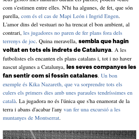
com s'estimen entre elles. N'hi ha algunes, de fet, que són
parella,
com és el cas de Mapi León i Ingrid Engen
.
L'amor dins del vestuari no ha trencat el bon ambient, al
contrari,
les jugadores no paren de fer plans fora dels
terrenys de joc
. Quina meravella,
sembla que hagin
. A les
voltat en tots els indrets de Catalunya
futbolistes els encanten els plans catalans i, tot i no haver
nascut algunes a Catalunya,
les seves companyes les
.
Un bon
fan sentir com si fossin catalanes
exemple és Kika Nazareth, que va sorprendre tots els
culers els primers dies amb unes paraules tendríssimes en
català
. La jugadora no és l'única que s'ha enamorat de la
terra i abans d'acabar l'any
van fer una excursió a les
muntanyes de Montserrat
.