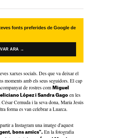
 teves fonts preferides de Google de
IVAR ARA →
seves xarxes socials. Des que va deixar el
ons moments amb els seus seguidors. El cap
 acompanyat de rostres com
Miguel
en les
Feliciano López i Sandra Gago
ià César Cernuda i la seva dona, María Jesús
tra forma es van celebrar a Luarca.
partir a Instagram una imatge d'aquest
En la fotografia
gent, bons amics".