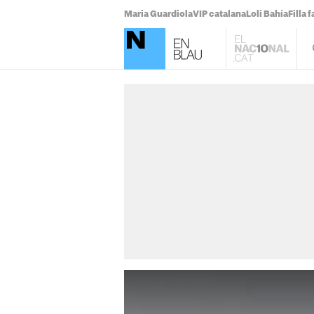
Maria Guardiola
VIP catalana
Loli Bahía
Filla 