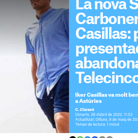
La nova 
Carboner
Casillas: 
presenta
abandon
Telecinc
Iker Casillas va molt 
a Astúries
C. Clarasó
Dimarts, 26 d'abril de 2022. 11:32
Actualitzat: Dilluns, 9 de maig de 20
Temps de lectura: 1 minut