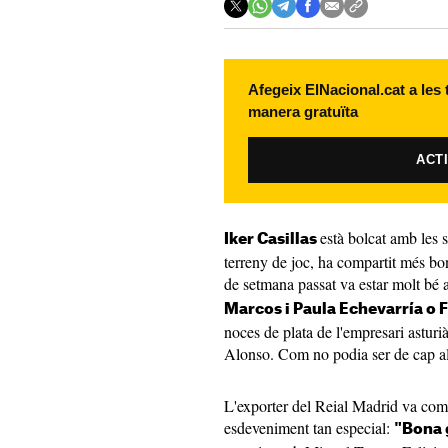
Afegeix ElNacional.cat a les
manera gratuïta
ACT
està bolcat amb les 
Iker Casillas
terreny de joc, ha compartit més b
de setmana passat va estar molt bé
Marcos i Paula Echevarría o 
noces de plata de l'empresari astur
Alonso. Com no podia ser de cap al
L'exporter del Reial Madrid va com
esdeveniment tan especial:
"Bona 