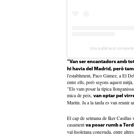
Una publicació compartida
"Van ser encantadors amb tot
hi havia del Madrid, però tam
l'establiment, Paco Gámez, a El De
entre ells, però segons aquest mitjà, 
"Els vam posar la típica llonganiss
mica de peix,
van optar pel virr
Martín. Ja a la tarda es van reunir a
El cap de setmana de Iker Casillas 
casament
va posar rumb a Tord
val·lisoletana coneguda, entre altres