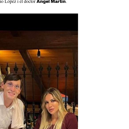
no López i el doctor
.
Ángel Martín