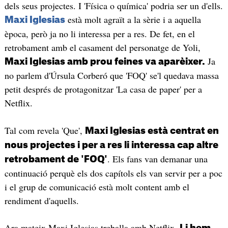
dels seus projectes. I 'Física o química' podria ser un d'ells.
està molt agraït a la sèrie i a aquella
Maxi Iglesias
època, però ja no li interessa per a res. De fet, en el
retrobament amb el casament del personatge de Yoli,
Ja
Maxi Iglesias amb prou feines va aparèixer.
no parlem d'Úrsula Corberó que 'FOQ' se'l quedava massa
petit després de protagonitzar 'La casa de paper' per a
Netflix.
Tal com revela 'Que',
Maxi Iglesias està centrat en
nous projectes i per a res li interessa cap altre
. Els fans van demanar una
retrobament de 'FOQ'
continuació perquè els dos capítols els van servir per a poc
i el grup de comunicació està molt content amb el
rendiment d'aquells.
Ara mateix Maxi Iglesias treballa amb Netflix.