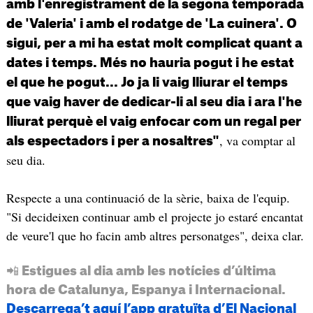
amb l'enregistrament de la segona temporada
de 'Valeria' i amb el rodatge de 'La cuinera'. O
sigui, per a mi ha estat molt complicat quant a
dates i temps. Més no hauria pogut i he estat
el que he pogut... Jo ja li vaig lliurar el temps
que vaig haver de dedicar-li al seu dia i ara l'he
lliurat perquè el vaig enfocar com un regal per
, va comptar al
als espectadors i per a nosaltres"
seu dia.
Respecte a una continuació de la sèrie, baixa de l'equip.
"Si decideixen continuar amb el projecte jo estaré encantat
de veure'l que ho facin amb altres personatges", deixa clar.
📲 Estigues al dia amb les notícies d’última
hora de Catalunya, Espanya i Internacional.
Descarrega’t aquí l’app gratuïta d’El Nacional