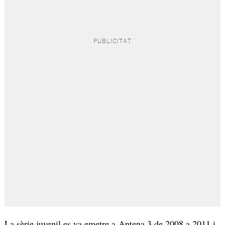
La sèrie juvenil es va emetre a Antena 3 de 2008 a 2011 i