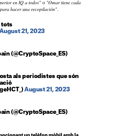
perior en IQ a todos"
o
"Omar tiene cada
n para hacer una recopilación"
.
 tots
August 21, 2023
pain (@CryptoSpace_ES)
sta als periodistes que són
lació
rgeHCT_)
August 21, 2023
pain (@CryptoSpace_ES)
ocionant un telèfon mòbil amb la