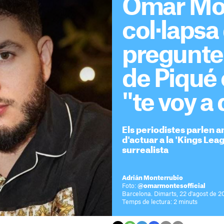
Omar Mo
col·lapsa 
pregunte
de Piqué 
"te voy a
Els periodistes parlen 
d'actuar a la 'Kings Leag
surrealista
Adrián Monterrubio
Foto:
@omarmontesofficial
Barcelona. Dimarts, 22 d'agost de 2
Temps de lectura: 2 minuts