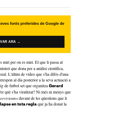
 teves fonts preferides de Google de
IVAR ARA →
 miri per on es miri. El que li passa al
isteri que dona per a anàlisi científica,
ctoral. L'últim de vídeo que s'ha difós d'una
rrespon al dia posterior a la seva actuació a
eig de futbol set que organitza
Gerard
Per què s'ha viralitzat? Ni més ni menys que
ervivientes
davant de les qüestions que li
que ja ha donat la
lapse en tota regla