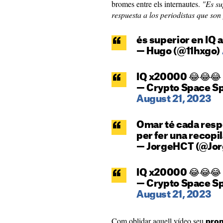
bromes entre els internautes.
"Es su
respuesta a los periodistas que so
és superior en IQ a
— Hugo (@11hxgo)
IQ x20000 😂😂😂
— Crypto Space S
August 21, 2023
Omar té cada respo
per fer una recopi
— JorgeHCT (@Jo
IQ x20000 😂😂😂
— Crypto Space S
August 21, 2023
Com oblidar aquell vídeo seu
prom