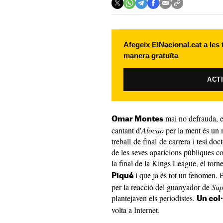
Afegeix ElNacional.cat a les
manera gratuïta
ACT
mai no defrauda, es
Omar Montes
cantant d'
Alocao
per la ment és un m
treball de final de carrera i tesi do
de les seves aparicions públiques co
la final de la Kings League, el torn
i que ja és tot un fenomen. 
Piqué
per la reacció del guanyador de
Sup
plantejaven els periodistes.
Un col·
volta a Internet.