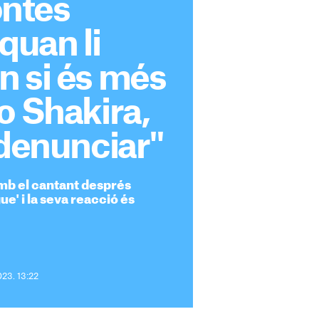
ntes
quan li
n si és més
o Shakira,
 denunciar"
amb el cantant després
ue' i la seva reacció és
023. 13:22