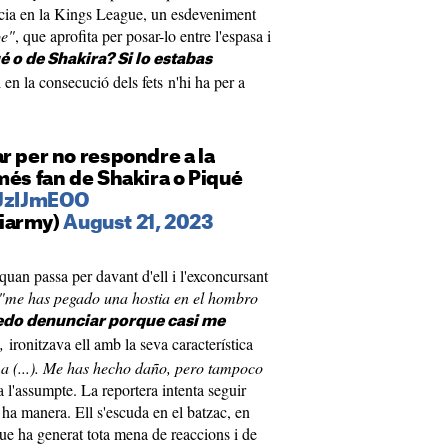
ència en la Kings League, un esdeveniment
pe"
, que aprofita per posar-lo entre l'espasa i
é o de Shakira? Si lo estabas
i en la consecució dels fets n'hi ha per a
r per no respondre a la
més fan de Shakira o Piqué
jJzIJmEOO
iarmy)
August 21, 2023
uan passa per davant d'ell i l'exconcursant
"me has pegado una hostia en el hombro
edo denunciar porque casi me
",
ironitzava ell amb la seva característica
 (...). Me has hecho daño, pero tampoco
 a l'assumpte. La reportera intenta seguir
 ha manera. Ell s'escuda en el batzac, en
ue ha generat tota mena de reaccions i de