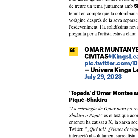
de treure un tema juntament amb
S
tenint en compte que la colombiana
voràgine després de la seva separac
l'esdeveniment, i la solidíssima no
pregunta per a l'artista estava clara:
OMAR MUNTANYE
CIVITAS
#KingsLe
pic.twitter.com
— Univers Kings 
July 29, 2023
'Topada' d'Omar Montes a
Piqué-Shakira
"La estrategia de Omar para no res
Shakira o Piqué"
és el text que aco
enrenou ha causat a X, la xarxa s
Twitter.
"¿Qué tal? ¿Vienes de viaj
interacció absolutament surrealista.