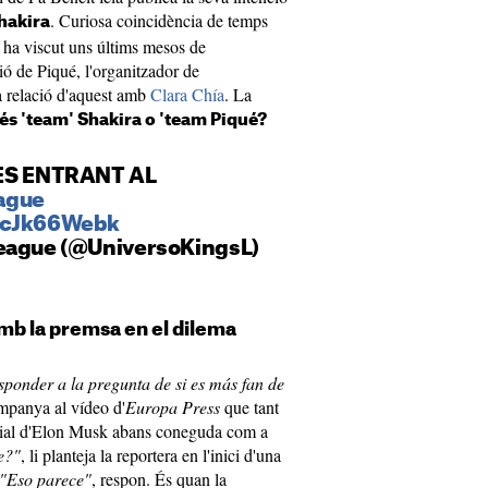
. Curiosa coincidència de temps
hakira
 ha viscut uns últims mesos de
ió de Piqué, l'organitzador de
va relació d'aquest amb
Clara Chía
. La
és 'team' Shakira o 'team Piqué?
S ENTRANT AL
ague
/DcJk66Webk
League (@UniversoKingsL)
mb la premsa en el dilema
ponder a la pregunta de si es más fan de
mpanya al vídeo d'
Europa Press
que tant
ocial d'Elon Musk abans coneguda com a
e?"
, li planteja la reportera en l'inici d'una
"Eso parece"
, respon. És quan la