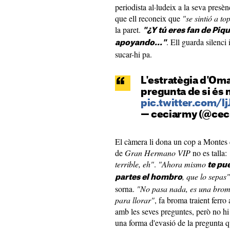
periodista al·ludeix a la seva pres
que ell reconeix que
"se sintió a to
la paret.
"¿Y tú eres fan de Piqu
. Ell guarda silenci 
apoyando..."
sucar-hi pa.
L'estratègia d'Oma
pregunta de si és 
pic.twitter.com/l
— ceciarmy (@cec
El càmera li dona un cop a Montes q
de
Gran Hermano VIP
no es talla:
terrible, eh"
.
"Ahora mismo
te pu
, que lo sepas
partes el hombro
sorna.
"No pasa nada, es una broma
para llorar"
, fa broma traient ferro
amb les seves preguntes, però no hi
una forma d'evasió de la pregunta q