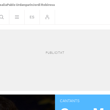
salía
Pablo Urdangarin
Jordi Robirosa
CANTANTS