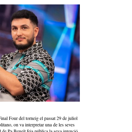
nal Four del torneig el passat 29 de juliol
itano, on va interpretar una de les seves
l de Pa Beneït feia pública la seva intenció