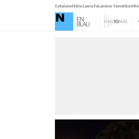
Catalanofòbia Laura Fa
Lamine Yamal
Gavi
Ro