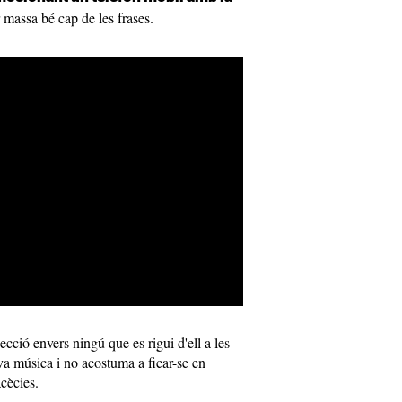
r massa bé cap de les frases.
ecció envers ningú que es rigui d'ell a les
va música i no acostuma a ficar-se en
cècies.