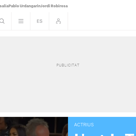
salía
Pablo Urdangarin
Jordi Robirosa
ACTRIUS