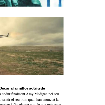
scar a la millor actriu de
va endur finalment Amy Madigan pel seu
no sentir el seu nom quan han anunciat la
ir play
i s'ha alegrat com la que més quan