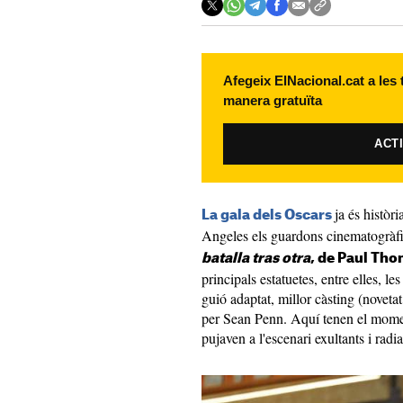
Afegeix ElNacional.cat a les
manera gratuïta
ACT
ja és històr
La gala dels Oscars
Angeles els guardons cinematogràfi
batalla tras otra
, de Paul Th
principals estatuetes, entre elles, les
guió adaptat, millor càsting (noveta
per Sean Penn. Aquí tenen el momen
pujaven a l'escenari exultants i radia