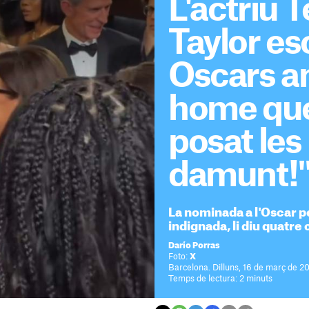
L'actriu 
Taylor es
Oscars a
home qu
posat les
damunt!
La nominada a l'Oscar per
indignada, li diu quatre c
Darío Porras
Foto:
X
Barcelona. Dilluns, 16 de març de 2
Temps de lectura: 2 minuts