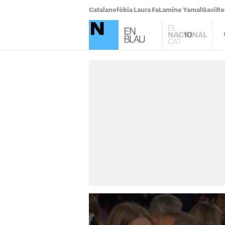
Catalanofòbia Laura Fa
Lamine Yamal
Gavi
Ro