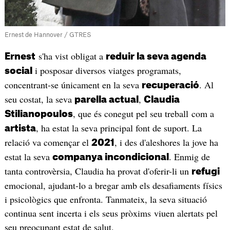
Ernest de Hannover / GTRES
s'ha vist obligat a
Ernest
reduir la seva agenda
i posposar diversos viatges programats,
social
concentrant-se únicament en la seva
. Al
recuperació
seu costat, la seva
,
parella actual
Claudia
, que és conegut pel seu treball com a
Stilianopoulos
, ha estat la seva principal font de suport. La
artista
relació va començar el
, i des d'aleshores la jove ha
2021
estat la seva
. Enmig de
companya incondicional
tanta controvèrsia, Claudia ha provat d'oferir-li un
refugi
emocional, ajudant-lo a bregar amb els desafiaments físics
i psicològics que enfronta. Tanmateix, la seva situació
continua sent incerta i els seus pròxims viuen alertats pel
seu preocupant estat de salut.