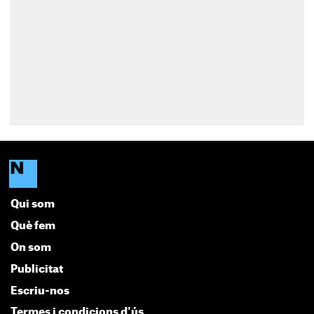
Qui som
Què fem
On som
Publicitat
Escriu-nos
Termes i condicions d'ús