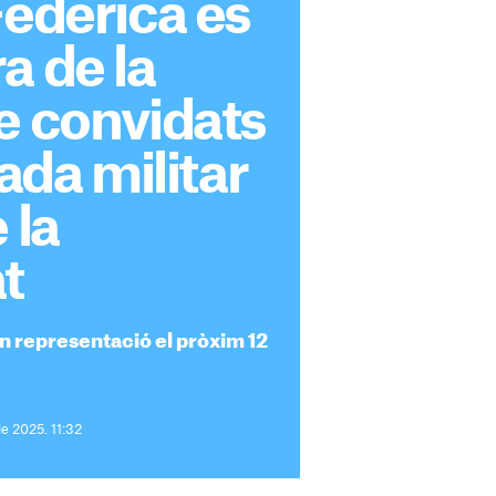
Federica es
a de la
e convidats
lada militar
 la
t
an representació el pròxim 12
de 2025. 11:32