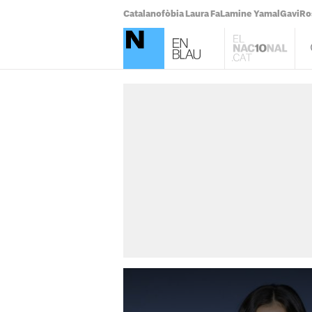
Catalanofòbia Laura Fa
Lamine Yamal
Gavi
Ro