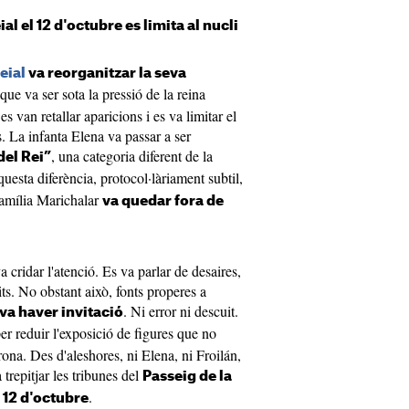
al el 12 d'octubre es limita al nucli
eial
va reorganitzar la seva
que va ser sota la pressió de la reina
es van retallar aparicions i es va limitar el
s. La infanta Elena va passar a ser
, una categoria diferent de la
del Rei”
esta diferència, protocol·làriament subtil,
família Marichalar
va quedar fora de
 cridar l'atenció. Es va parlar de desaires,
lits. No obstant això, fonts properes a
. Ni error ni descuit.
 va haver invitació
er reduir l'exposició de figures que no
ona. Des d'aleshores, ni Elena, ni Froilán,
 trepitjar les tribunes del
Passeig de la
l
.
12 d'octubre