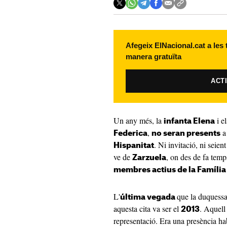
Afegeix ElNacional.cat a les
manera gratuïta
ACT
Un any més, la
i el
infanta Elena
,
a
Federica
no seran presents
. Ni invitació, ni seien
Hispanitat
ve de
, on des de fa tem
Zarzuela
membres actius de la Família
L'
que la duquessa
última vegada
aquesta cita va ser el
. Aquell
2013
representació. Era una presència ha