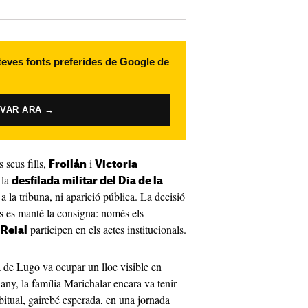
 teves fonts preferides de Google de
IVAR ARA →
s seus fills,
i
Froilán
Victoria
 la
desfilada militar del Dia de la
t a la tribuna, ni aparició pública. La decisió
ps es manté la consigna: només els
participen en els actes institucionals.
 Reial
 de Lugo va ocupar un lloc visible en
 any, la família Marichalar encara va tenir
bitual, gairebé esperada, en una jornada