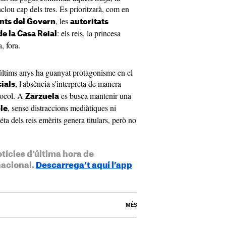
clou cap dels tres. Es prioritzarà, com en
, les
nts del Govern
autoritats
: els reis, la princesa
e la Casa Reial
a, fora.
 últims anys ha guanyat protagonisme en el
, l'absència s'interpreta de manera
ials
tocol. A
es busca mantenir una
Zarzuela
, sense distraccions mediàtiques ni
le
éta dels reis emèrits genera titulars, però no
otícies d’última hora de
nacional.
Descarrega’t aquí l’app
MÉS