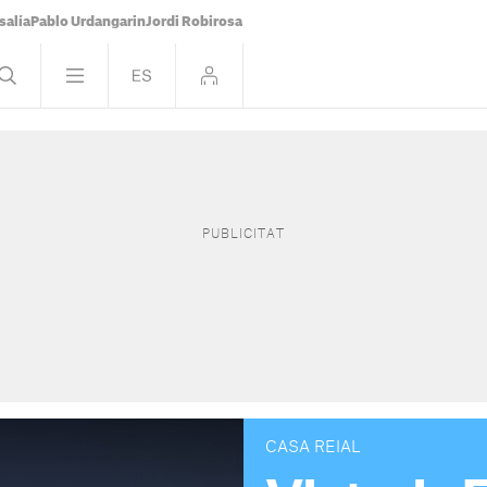
salía
Pablo Urdangarin
Jordi Robirosa
CASA REIAL