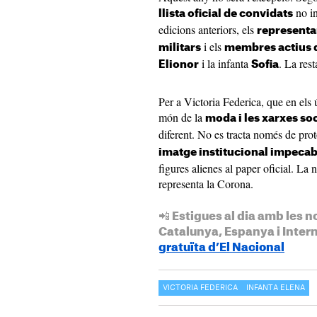
no in
llista oficial de convidats
edicions anteriors, els
representa
i els
militars
membres actius d
i la infanta
. La rest
Elionor
Sofia
Per a Victoria Federica, que en els
món de la
moda i les xarxes soc
diferent. No es tracta només de pro
imatge institucional impecab
figures alienes al paper oficial. La n
representa la Corona.
📲 Estigues al dia amb les n
Catalunya, Espanya i Inter
gratuïta d’El Nacional
VICTORIA FEDERICA
INFANTA ELENA