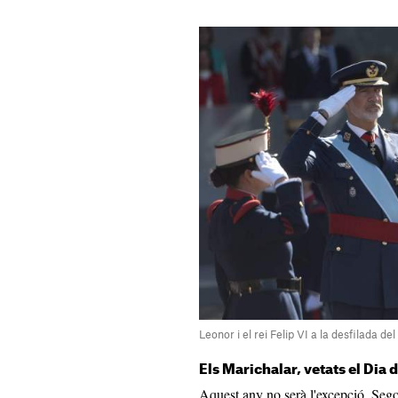
Leonor i el rei Felip VI a la desfilada d
Els Marichalar, vetats el Dia 
Aquest any no serà l'excepció. Sego