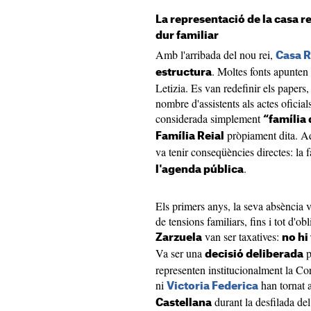
La representació de la casa rei
dur familiar
Amb l'arribada del nou rei,
Casa R
. Moltes fonts apunten 
estructura
Letizia. Es van redefinir els papers, 
nombre d'assistents als actes oficial
considerada simplement
“família 
pròpiament dita. Aqu
Família Reial
va tenir conseqüències directes: la 
.
l'agenda pública
Els primers anys, la seva absència va
de tensions familiars, fins i tot d'ob
van ser taxatives:
Zarzuela
no hi
Va ser una
p
decisió deliberada
representen institucionalment la Cor
ni
han tornat a
Victoria Federica
durant la desfilada de
Castellana