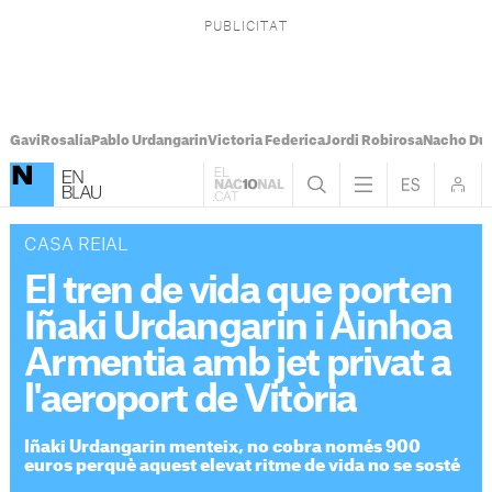
Gavi
Rosalía
Pablo Urdangarin
Victoria Federica
Jordi Robirosa
Nacho Du
CASA REIAL
El tren de vida que porten
Iñaki Urdangarin i Ainhoa
Armentia amb jet privat a
l'aeroport de Vitòria
Iñaki Urdangarin menteix, no cobra només 900
euros perquè aquest elevat ritme de vida no se sosté