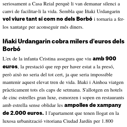
seriosament a Casa Reial perquè li van demanar silenci a
canvi de facilitar-li la vida. Sembla que Iñaki Urdangarin
i tornaria a fer-
vol viure tant sí com no dels Borbó
los xantatge per aconseguir més diners.
Iñaki Urdangarin cobra milers d'euros dels
Borbó
L'ex de la infanta Cristina assegura que viu
amb 900
, la prestació que rep per haver estat a la presó,
euros
però això no seria del tot cert, ja que seria impossible
mantenir aquest elevat tren de vida. Iñaki i Ainhoa viatgen
pràcticament tots els caps de setmana. S'allotgen en hotels
de cinc estrelles gran luxe, esmorzen i sopen en restaurants
amb estrella sense oblidar les
ampolles de xampany
I l'apartament que tenen llogat en la
de 2.000 euros.
luxosa urbanització vitoriana Ciudad Jardín per 1.800