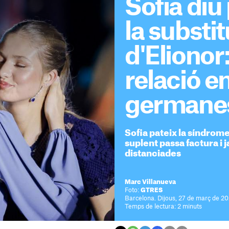
Sofia diu
la substi
d'Elionor:
relació e
germane
Sofia pateix la síndrome
suplent passa factura i ja
distanciades
Marc Villanueva
Foto:
GTRES
Barcelona. Dijous, 27 de març de 20
Temps de lectura: 2 minuts