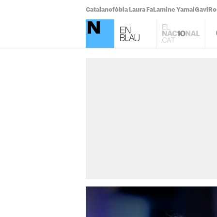
Catalanofòbia Laura Fa
Lamine Yamal
Gavi
Ro