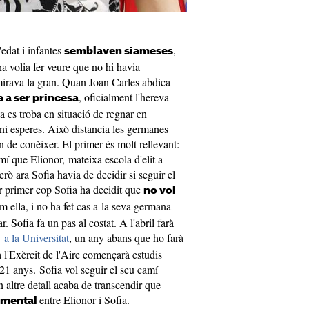
edat i infantes
,
semblaven siameses
a volia fer veure que no hi havia
dmirava la gran. Quan Joan Carles abdica
, oficialment l'hereva
 a ser princesa
ta es troba en situació de regnar en
ni esperes. Això distancia les germanes
 de conèixer. El primer és molt rellevant:
í que Elionor, mateixa escola d'elit a
rò ara Sofia havia de decidir si seguir el
r primer cop Sofia ha decidit que
no vol
m ella, i no ha fet cas a la seva germana
r. Sofia fa un pas al costat. A l'abril farà
 a la Universitat
, un any abans que ho farà
 l'Exèrcit de l'Aire començarà estudis
1 anys. Sofia vol seguir el seu camí
 altre detall acaba de transcendir que
entre Elionor i Sofia.
timental