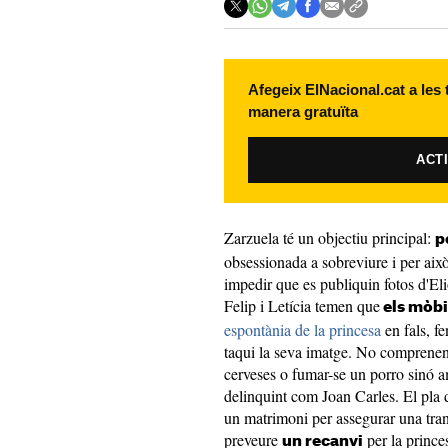
Afegeix ElNacional.cat a les
manera gratuïta
ACT
Zarzuela té un objectiu principal:
p
obsessionada a sobreviure i per això
impedir que es publiquin fotos d'El
Felip i Letícia temen que
els mòbi
espontània de la princesa
en fals, f
taqui la seva imatge. No comprenen 
cerveses o fumar-se un porro sinó am
delinquint com Joan Carles. El pla d
un matrimoni per assegurar una trans
preveure
per la prince
un recanvi