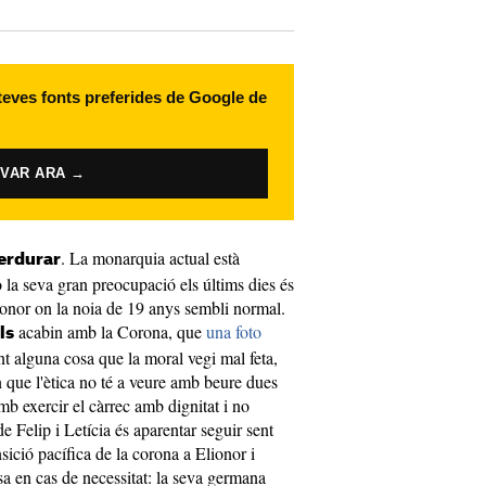
 teves fonts preferides de Google de
IVAR ARA →
. La monarquia actual està
erdurar
 la seva gran preocupació els últims dies és
ionor on la noia de 19 anys sembli normal.
acabin amb la Corona, que
una foto
ls
ent alguna cosa que la moral vegi mal feta,
que l'ètica no té a veure amb beure dues
b exercir el càrrec amb dignitat i no
e Felip i Letícia és aparentar seguir sent
ició pacífica de la corona a Elionor i
sa en cas de necessitat: la seva germana