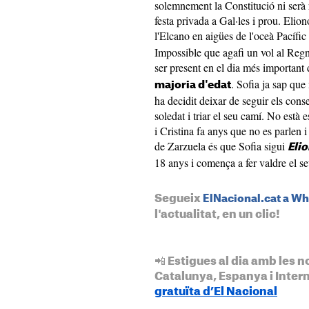
solemnement la Constitució ni serà r
festa privada a Gal·les i prou. Eli
l'Elcano en aigües de l'oceà Pacífic
Impossible que agafi un vol al Regne
ser present en el dia més important
. Sofia ja sap que
majoria d'edat
ha decidit deixar de seguir els conse
soledat i triar el seu camí. No està 
i Cristina fa anys que no es parlen
de Zarzuela és que Sofia sigui
Elio
18 anys i comença a fer valdre el seu
Segueix
ElNacional.cat a W
l'actualitat, en un clic!
📲 Estigues al dia amb les n
Catalunya, Espanya i Inter
gratuïta d’El Nacional