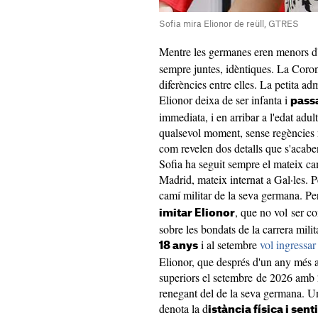
Sofia mira Elionor de reüll, GTRES
Mentre les germanes eren menors d'
sempre juntes, idèntiques. La Coron
diferències entre elles. La petita a
Elionor deixa de ser infanta i
passa
immediata, i en arribar a l'edat adul
qualsevol moment, sense regències 
com revelen dos detalls que s'acaben
Sofia ha seguit sempre el mateix cam
Madrid, mateix internat a Gal·les. Pe
camí militar de la seva germana. Pe
, que no vol ser co
imitar Elionor
sobre les bondats de la carrera milita
i al setembre
vol ingressar
18 anys
Elionor, que després d'un any més a
superiors el setembre de 2026 amb 2
renegant del de la seva germana. Un
denota la d
istància física i sen