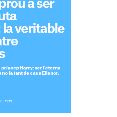
 prou a ser
tuta
 la veritable
ntre
s
 príncep Harry: ser l'eterna
 no fa tant de cas a Elionor,
25. 12:19