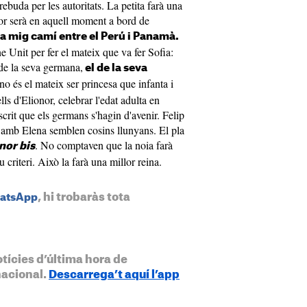
ebuda per les autoritats. La petita farà una
onor serà en aquell moment a bord de
a mig camí entre el Perú i Panamà.
 Unit per fer el mateix que va fer Sofia:
 de la seva germana,
el de la seva
 no és el mateix ser princesa que infanta i
lls d'Elionor, celebrar l'edat adulta en
escrit que els germans s'hagin d'avenir. Felip
 i amb Elena semblen cosins llunyans. El pla
. No comptaven que la noia farà
nor bis
 criteri. Això la farà una millor reina.
, hi trobaràs tota
hatsApp
otícies d’última hora de
nacional.
Descarrega’t aquí l’app