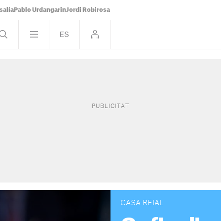
salía
Pablo Urdangarin
Jordi Robirosa
CASA REIAL