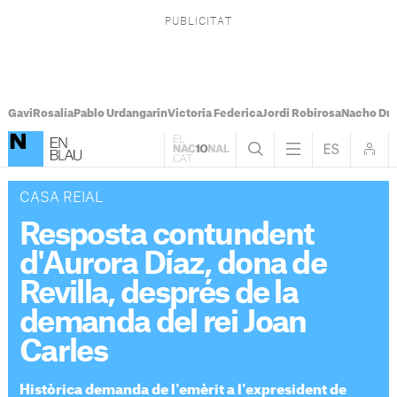
Gavi
Rosalía
Pablo Urdangarin
Victoria Federica
Jordi Robirosa
Nacho Du
CASA REIAL
Resposta contundent
d'Aurora Díaz, dona de
Revilla, després de la
demanda del rei Joan
Carles
Històrica demanda de l'emèrit a l'expresident de