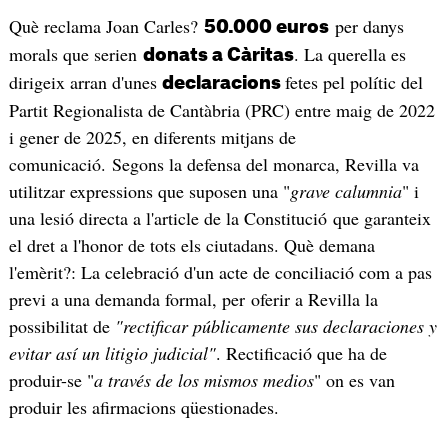
Què reclama Joan Carles?
per danys
50.000 euros
morals que serien
. La querella es
donats a Càritas
dirigeix arran d'unes
fetes pel polític del
declaracions
Partit Regionalista de Cantàbria (PRC) entre maig de 2022
i gener de 2025, en diferents mitjans de
comunicació. Segons la defensa del monarca, Revilla va
utilitzar expressions que suposen una "
grave calumnia
" i
una lesió directa a l'article de la Constitució que garanteix
el dret a l'honor de tots els ciutadans. Què demana
l'emèrit?: La celebració d'un acte de conciliació com a pas
previ a una demanda formal, per oferir a Revilla la
possibilitat de
"rectificar públicamente sus declaraciones y
evitar así un litigio judicial"
. Rectificació que ha de
produir-se "
a través de los mismos medios
" on es van
produir les afirmacions qüestionades.