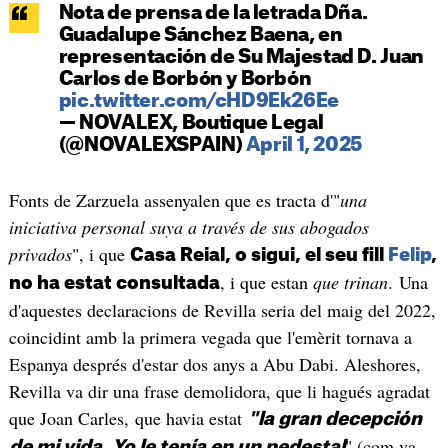
Nota de prensa de la letrada Dña.
Guadalupe Sánchez Baena, en
representación de Su Majestad D. Juan
Carlos de Borbón y Borbón
pic.twitter.com/cHD9Ek26Ee
— NOVALEX, Boutique Legal
(@NOVALEXSPAIN)
April 1, 2025
Fonts de Zarzuela assenyalen que es tracta d'"
una
iniciativa personal suya a través de sus abogados
privados
", i que
Casa Reial, o sigui, el seu fill
Felip
,
, i que estan
que trinan
. Una
no ha estat consultada
d'aquestes declaracions de Revilla seria del maig del 2022,
coincidint amb la primera vegada que l'emèrit tornava a
Espanya després d'estar dos anys a Abu Dabi. Aleshores,
Revilla va dir una frase demolidora, que li hagués agradat
que Joan Carles, que havia estat
"la gran decepción
" (com va
de mi vida. Yo le tenía en un pedestal