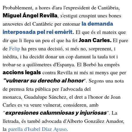
Probablement, a hores d'ara l'expresident de Cantàbria,
, s'estigui cruspint unes bones
Miguel Ángel Revilla
anxovetes del Cantàbric per entomar
la demanda
El que és el mateix que
interposada pel rei emèrit.
dir que li llepa un peu el que ha fet
El pare
Joan Carles.
de
Felip
ha pres una decisió, si més no, sorprenent, i
inèdita, i ha decidit donar un cop damunt la taula tot i
trobar-se a quilòmetres d'Espanya. El Borbó ha emprès
contra Revilla ni més ni menys que per
accions legals
". Segons una nota
"vulnerar su derecho al honor
de premsa feta pública per l'advocada del
monarca, Guadalupe Sánchez, el dret a l'honor de Joan
Carles es va veure vulnerat, consideren, amb
"
"
. La
expresiones calumniosas y injuriosas
lletrada, és també advocada d'Alberto González Amador,
la
parella d'Isabel Díaz Ayuso
.