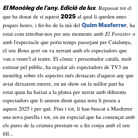
. Repassar tot el
El Monòleg de l'any. Edició de lux
que ha donat de sí aquest
al qual li queden unes
2025
poques hores, i fer-ho de la mà del
, ha
Quim Masferrer
estat com retrobar-nos per uns moments amb
El Foraster
o
amb l'espectacle que porta temps passejant per Catalunya,
el seu
Bona gent
on va xerrant amb els espectadors que
van a veure'l al teatre. El còmic i presentador català, molt
estimat pel públic, ha regalat als espectadors de TV3 un
monòleg sobre els aspectes més destacats d'aquest any que
aviat deixarem enrere, en un show on la millor part ha
estat quan ha baixat a la platea per xerrar amb diferents
espectadors que li anaven dient quina nota li posen a
aquest 2025 i per què. Fins i tot, li han buscat a Masferrer
una nova parella i tot, en un especial que ha començat amb
els pares de la criatura prestant-se a fer conya amb el seu
fill...