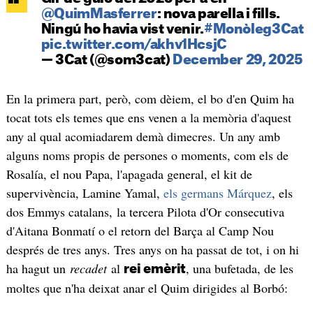
@QuimMasferrer
: nova parella i fills.
Ningú ho havia vist venir.
#Monòleg3Cat
pic.twitter.com/akhv1HcsjC
— 3Cat (@som3cat)
December 29, 2025
En la primera part, però, com dèiem, el bo d'en Quim ha
tocat tots els temes que ens venen a la memòria d'aquest
any al qual acomiadarem demà dimecres. Un any amb
alguns noms propis de persones o moments, com els de
Rosalía, el nou Papa, l'apagada general, el kit de
supervivència, Lamine Yamal,
els germans Márquez
, els
dos Emmys catalans, la tercera Pilota d'Or consecutiva
d'Aitana Bonmatí o el retorn del Barça al Camp Nou
després de tres anys. Tres anys on ha passat de tot, i on hi
ha hagut un
recadet
al
, una bufetada, de les
rei emèrit
moltes que n'ha deixat anar el Quim dirigides al Borbó: