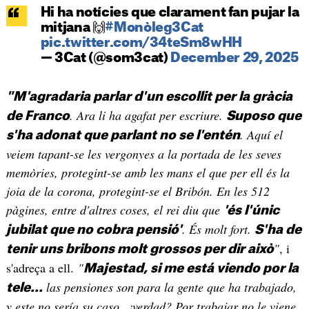
Hi ha notícies que clarament fan pujar la
mitjana 🙌
#Monòleg3Cat
pic.twitter.com/34teSm8wHH
— 3Cat (@som3cat)
December 29, 2025
"M'agradaria parlar d'un escollit per la gràcia
. Ara li ha agafat per escriure.
de Franco
Suposo que
. Aquí el
s'ha adonat que parlant no se l'entén
veiem tapant-se les vergonyes a la portada de les seves
memòries, protegint-se amb les mans el que per ell és la
joia de la corona, protegint-se el Bribón. En les 512
pàgines, entre d'altres coses, el rei diu que
'és l'únic
. És molt fort.
jubilat que no cobra pensió'
S'ha de
"
, i
tenir uns bribons molt grossos per dir això
s'adreça a ell.
"
Majestad, si me está viendo por la
las pensiones son para la gente que ha trabajado,
tele...
y este no sería su caso, ¿verdad? Por trabajar no le viene