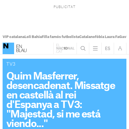
VIP catalana
Loli Bahía
Filla famós futbolista
Catalanofòbia Laura Fa
Gavi
TV3
Quim Masferrer,
desencadenat. Missatge
en castellà al rei
d'Espanya a TV3:
"Majestad, si me está
viendo..."