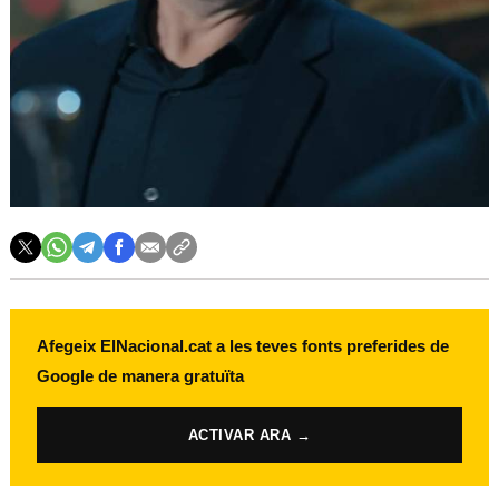
Afegeix ElNacional.cat a les teves fonts preferides de
Google de manera gratuïta
ACTIVAR ARA →