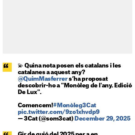
💫 Quina nota posen els catalans i les
catalanes a aquest any?
@QuimMasferrer
s’ha proposat
descobrir-ho a "Monòleg de l'any. Edició
De Lux".
Comencem!
#Monòleg3Cat
pic.twitter.com/9zo1xhvdp9
— 3Cat (@som3cat)
December 29, 2025
Gir de guió del 2025 per a en