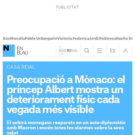
Gavi
Rosalía
Pablo Urdangarin
Victoria Federica
Jordi Robirosa
Nacho Du
CASA REIAL
Preocupació a Mònaco: el
príncep Albert mostra un
deteriorament físic cada
vegada més visible
El sobirà monegasc reapareix en un acte diplomàtic
amb Macron i encén totes les alarmes sobre la seva
salut