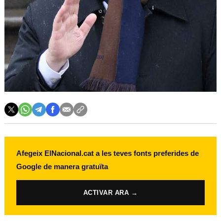
Afegeix ElNacional.cat a les teves fonts preferides de
Google de manera gratuïta
ACTIVAR ARA →