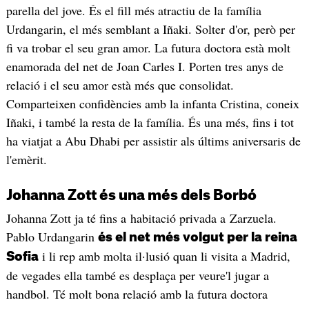
parella del jove. És el fill més atractiu de la família
Urdangarin, el més semblant a Iñaki. Solter d'or, però per
fi va trobar el seu gran amor. La futura doctora està molt
enamorada del net de Joan Carles I. Porten tres anys de
relació i el seu amor està més que consolidat.
Comparteixen confidències amb la infanta Cristina, coneix
Iñaki, i també la resta de la família. És una més, fins i tot
ha viatjat a Abu Dhabi per assistir als últims aniversaris de
l'emèrit.
Johanna Zott és una més dels Borbó
Johanna Zott ja té fins a habitació privada a Zarzuela.
Pablo Urdangarin
és el net més volgut per la reina
i li rep amb molta il·lusió quan li visita a Madrid,
Sofia
de vegades ella també es desplaça per veure'l jugar a
handbol. Té molt bona relació amb la futura doctora