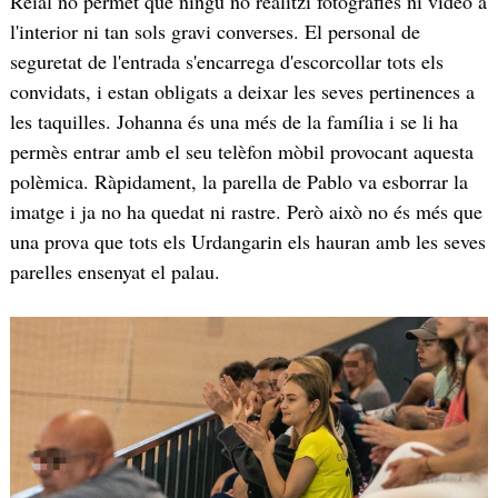
Reial no permet que ningú no realitzi fotografies ni vídeo a
l'interior ni tan sols gravi converses. El personal de
seguretat de l'entrada s'encarrega d'escorcollar tots els
convidats, i estan obligats a deixar les seves pertinences a
les taquilles. Johanna és una més de la família i se li ha
permès entrar amb el seu telèfon mòbil provocant aquesta
polèmica. Ràpidament, la parella de Pablo va esborrar la
imatge i ja no ha quedat ni rastre. Però això no és més que
una prova que tots els Urdangarin els hauran amb les seves
parelles ensenyat el palau.