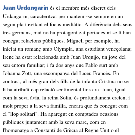
és el membre més discret dels
Juan Urdangarin
Urdangarin, caracteritzat per mantenir-se sempre en un
segon pla i evitant el focus mediàtic. A diferència dels seus
tres germans, mai no ha protagonitzat portades ni se li han
conegut relacions públiques. Miguel, per exemple, ha
iniciat un romanç amb Olympia, una estudiant veneçolana;
Irene ha estat relacionada amb Juan Urquijo, un jove del
seu entorn familiar; i fa dos anys que Pablo surt amb
Johanna Zott, una excompanya del Liceu Francès. En
contrast, al més gran dels fills de la infanta Cristina no se
li ha atribuït cap relació sentimental fins ara. Juan, igual
com la seva àvia, la reina Sofia, és profundament creient i
molt proper a la seva família, encara que és conegut com
el "llop solitari". Ha aparegut en comptades ocasions
públiques juntament amb la seva mare, com en
l'homenatge a Constantí de Grècia al Regne Unit o el