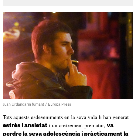
Juan Urdangarin fumant / Europa Press
Tots aquests esdeveniments en la seva vida li han generat
i un creixement prematur,
estrès i ansietat
va
perdre la seva adolescència i pràcticament la