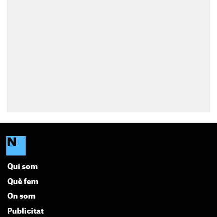
Qui som
Què fem
On som
Publicitat