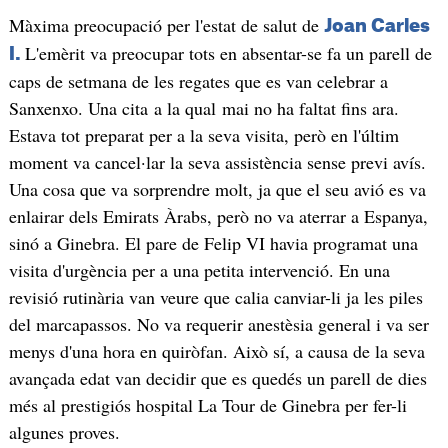
Màxima preocupació per l'estat de salut de
Joan Carles
L'emèrit va preocupar tots en absentar-se fa un parell de
I.
caps de setmana de les regates que es van celebrar a
Sanxenxo. Una cita a la qual mai no ha faltat fins ara.
Estava tot preparat per a la seva visita, però en l'últim
moment va cancel·lar la seva assistència sense previ avís.
Una cosa que va sorprendre molt, ja que el seu avió es va
enlairar dels Emirats Àrabs, però no va aterrar a Espanya,
sinó a Ginebra. El pare de Felip VI havia programat una
visita d'urgència per a una petita intervenció. En una
revisió rutinària van veure que calia canviar-li ja les piles
del marcapassos. No va requerir anestèsia general i va ser
menys d'una hora en quiròfan. Això sí, a causa de la seva
avançada edat van decidir que es quedés un parell de dies
més al prestigiós hospital La Tour de Ginebra per fer-li
algunes proves.