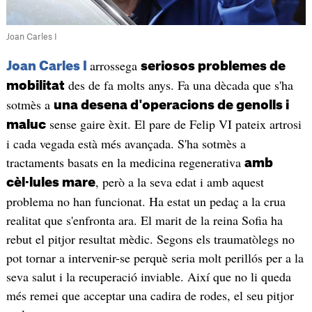
Joan Carles I
arrossega
Joan Carles I
seriosos problemes de
des de fa molts anys. Fa una dècada que s'ha
mobilitat
sotmès a
una desena d'operacions de genolls i
sense gaire èxit. El pare de Felip VI pateix artrosi
maluc
i cada vegada està més avançada. S'ha sotmès a
tractaments basats en la medicina regenerativa
amb
, però a la seva edat i amb aquest
cèl·lules mare
problema no han funcionat. Ha estat un pedaç a la crua
realitat que s'enfronta ara. El marit de la reina Sofia ha
rebut el pitjor resultat mèdic. Segons els traumatòlegs no
pot tornar a intervenir-se perquè seria molt perillós per a la
seva salut i la recuperació inviable. Així que no li queda
més remei que acceptar una cadira de rodes, el seu pitjor