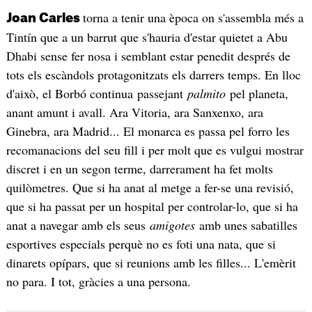
torna a tenir una època on s'assembla més a
Joan Carles
Tintín que a un barrut que s'hauria d'estar quietet a Abu
Dhabi sense fer nosa i semblant estar penedit després de
tots els escàndols protagonitzats els darrers temps. En lloc
d'això, el Borbó continua passejant
palmito
pel planeta,
anant amunt i avall. Ara Vitoria, ara Sanxenxo, ara
Ginebra, ara Madrid... El monarca es passa pel forro les
recomanacions del seu fill i per molt que es vulgui mostrar
discret i en un segon terme, darrerament ha fet molts
quilòmetres. Que si ha anat al metge a fer-se una revisió,
que si ha passat per un hospital per controlar-lo, que si ha
anat a navegar amb els seus
amigotes
amb unes sabatilles
esportives especials perquè no es foti una nata, que si
dinarets opípars, que si reunions amb les filles... L'emèrit
no para. I tot, gràcies a una persona.