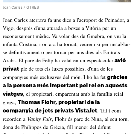
Joan Carles / GTRES
Joan Carles aterrava fa uns dies a l'aeroport de Peinador, a
Vigo, després d'una aturada a boxes a Vitòria per un
reconeixement mèdic. Va volar des de Ginebra, on viu la
infanta Cristina, i on ara ha tornat, veurem si per instal·lar-
se definitivament o per tornar per uns dies als Emirats
Àrabs. El pare de Felip ha volat en un espectacular
avió
ple de tots els luxes possibles, d'una de les
privat
companyies més exclusives del món. I ho ha fet
gràcies
a la persona més important pel rei en aquests
, el propietari, emparentat amb la família reial
viatges
grega,
Thomas Flohr, propietari de la
. Tal i com
companyia de jets privats VistaJet
recorden a
Vanity Fair
, Flohr és pare de Nina, al seu torn,
dona de Philippos de Grècia, fill menor del difunt