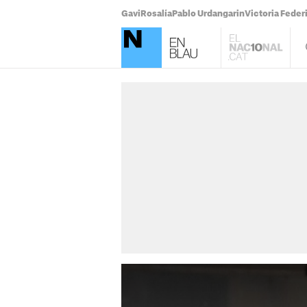
Gavi
Rosalía
Pablo Urdangarin
Victoria Feder