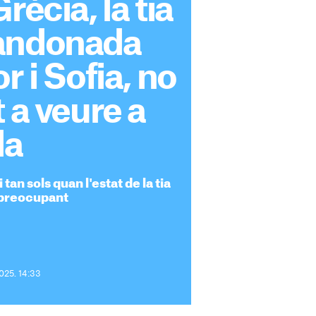
rècia, la tia
andonada
r i Sofia, no
t a veure a
la
tan sols quan l'estat de la tia
preocupant
2025. 14:33