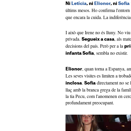
Ni
Letícia
, ni
Elionor
, ni
Sofia
últims mesos. Ho confirma l'entorn
que encara la cuida. La indiferència 
I això que Irene no és lluny. No viu
privada.
, als mat
Segueix a casa
decisions del país. Però per a la
pr
, sembla no existir.
infanta Sofia
, quan torna a Espanya, amb
Elionor
Les seves visites es limiten a troba
.
directament no se l
inclosa
Sofia
llaç amb la branca grega de la família
la tia Pecu, com l'anomenen en cercl
profundament preocupant.