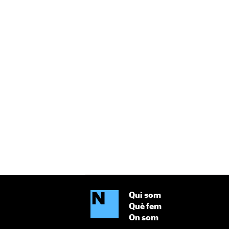
Qui som
Què fem
On som