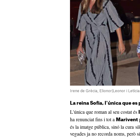
Irene de Grècia, Elionor|Leonor i Letícia
La reina Sofia, l'única que es
L'única que roman al seu costat és
ha renunciat fins i tot a
p
Marivent
és la imatge pública, sinó la cura s
vegades ja no recorda noms, però sí