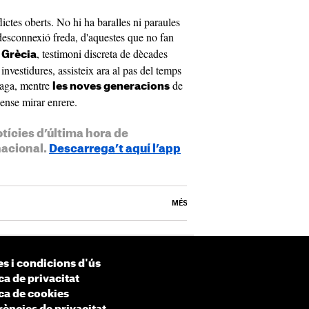
lictes oberts. No hi ha baralles ni paraules
desconnexió freda, d'aquestes que no fan
, testimoni discreta de dècades
 Grècia
i investidures, assisteix ara al pas del temps
paga, mentre
de
les noves generacions
ense mirar enrere.
otícies d’última hora de
nacional.
Descarrega’t aquí l’app
MÉS
s i condicions d'ús
ca de privacitat
ica de cookies