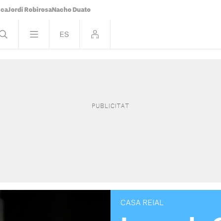
ica
Jordi Robirosa
Nacho Duato
CASA REIAL