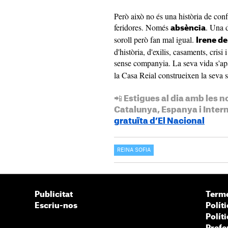
Però això no és una història de conf
feridores. Només
. Una 
absència
soroll però fan mal igual.
Irene de
d'història, d'exilis, casaments, crisi 
sense companyia. La seva vida s'a
la Casa Reial construeixen la seva s
📲 Estigues al dia amb les n
Catalunya, Espanya i Inter
gratuïta d’El Nacional
REINA SOFIA
Publicitat
Terme
Escriu-nos
Políti
Polít