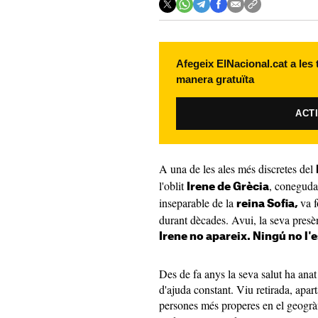
Afegeix ElNacional.cat a les
manera gratuïta
ACT
A una de les ales més discretes del
l'oblit
, coneguda
Irene de Grècia
inseparable de la
va f
reina Sofia,
durant dècades. Avui, la seva pres
Irene no apareix. Ningú no l'e
Des de fa anys la seva salut ha anat
d'ajuda constant. Viu retirada, apart
persones més properes en el geogràf