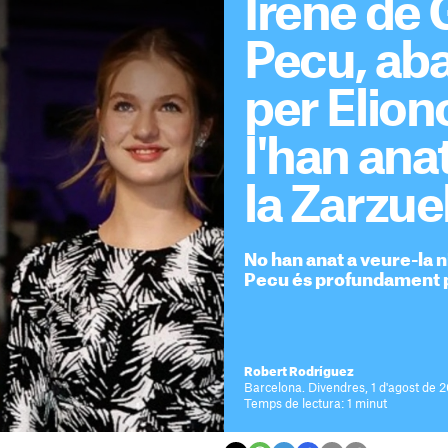
Irene de G
Pecu, ab
per Eliono
l'han ana
la Zarzue
No han anat a veure-la ni 
Pecu és profundament 
Robert Rodríguez
Barcelona. Divendres, 1 d'agost de 
Temps de lectura: 1 minut