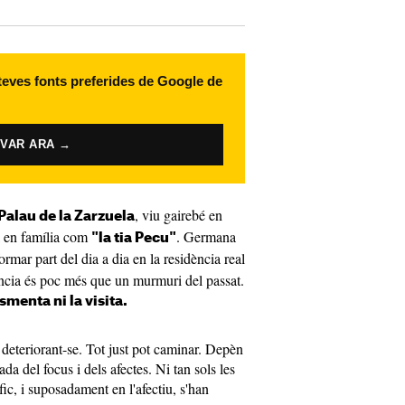
 teves fonts preferides de Google de
IVAR ARA →
, viu gairebé en
Palau de la Zarzuela
 en família com
. Germana
"la tia Pecu"
ormar part del dia a dia en la residència real
ència és poc més que un murmuri del passat.
smenta ni la visita.
 deteriorant-se. Tot just pot caminar. Depèn
ada del focus i dels afectes. Ni tan sols les
ic, i suposadament en l'afectiu, s'han