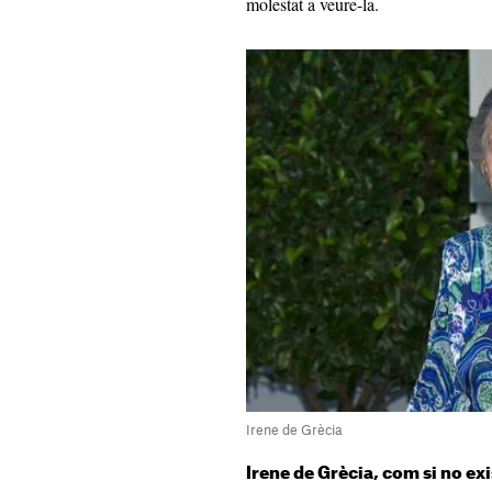
molestat a veure-la.
Irene de Grècia
Irene de Grècia, com si no exi