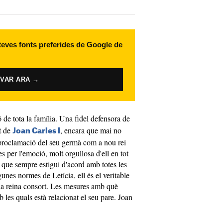
 teves fonts preferides de Google de
IVAR ARA →
de tota la família. Una fidel defensora de
t de
, encara que mai no
Joan Carles I
a proclamació del seu germà com a nou rei
 per l'emoció, molt orgullosa d'ell en tot
que sempre estigui d'acord amb totes les
gunes normes de Letícia, ell és el veritable
una reina consort. Les mesures amb què
les quals està relacionat el seu pare. Joan