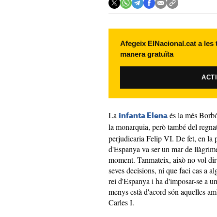
Afegeix ElNacional.cat a les
manera gratuïta
ACT
La
és la més Borbó 
infanta Elena
la monarquia, però també del regna
perjudicaria Felip VI. De fet, en l
d'Espanya va ser un mar de llàgrimes
moment. Tanmateix, això no vol dir 
seves decisions, ni que faci cas a al
rei d'Espanya i ha d'imposar-se a 
menys està d'acord són aquelles amb 
Carles I.