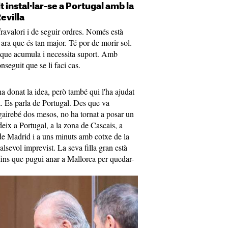
 instal·lar-se a Portugal amb la
evilla
fravalori i de seguir ordres. Només està
ara que és tan major. Té por de morir sol.
t que acumula i necessita suport. Amb
seguit que se li faci cas.
ha donat la idea, però també qui l'ha ajudat
. Es parla de Portugal. Des que va
a gairebé dos mesos, no ha tornat a posar un
ix a Portugal, a la zona de Cascais, a
de Madrid i a uns minuts amb cotxe de la
alsevol imprevist. La seva filla gran està
fins que pugui anar a Mallorca per quedar-