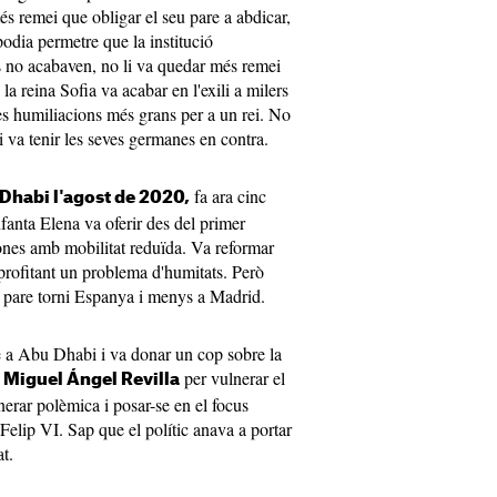
més remei que obligar el seu pare a abdicar,
odia permetre que la institució
 no acabaven, no li va quedar més remei
 la reina Sofia va acabar en l'exili a milers
s humiliacions més grans per a un rei. No
i va tenir les seves germanes en contra.
fa ara cinc
 Dhabi l'agost de 2020,
nfanta Elena va oferir des del primer
nes amb mobilitat reduïda. Va reformar
aprofitant un problema d'humitats. Però
u pare torni Espanya i menys a Madrid.
e a Abu Dhabi i va donar un cop sobre la
per vulnerar el
Miguel Ángel Revilla
erar polèmica i posar-se en el focus
Felip VI. Sap que el polític anava a portar
at.