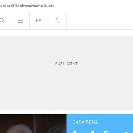
ica
Jordi Robirosa
Nacho Duato
CASA REIAL