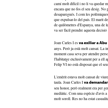
camí molt difícil i no li va quedar 
encara que no fos el seu desig. No p
desaparegués. I com les polèmiques
que expulsar-lo del país. El marit de
de quilòmetres d'Espanya, una de le
va ser fàcil prendre aquesta decisió 
Joan Carles I es
va exiliar a Abu
anys. Però ja està molt cansat. La i
moment casa seva per atendre perso
l'habitatge exclusivament per a ell 
Felip VI no està disposat que el se
L'emèrit estava molt cansat de viur
taula. Joan Carles I
va demandar 
seu honor, però realment era per gen
mediàtic. Com una espècie d'avís a 
molt soroll. Res no ha estat casualit