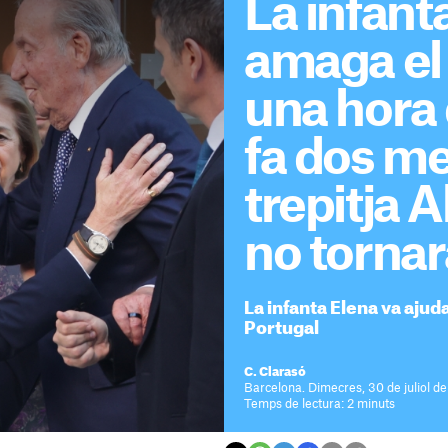
La infant
amaga el 
una hora
fa dos m
trepitja 
no tornar
La infanta Elena va ajud
Portugal
C. Clarasó
Barcelona. Dimecres, 30 de juliol de
Temps de lectura: 2 minuts