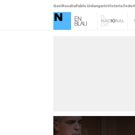
Gavi
Rosalía
Pablo Urdangarin
Victoria Feder