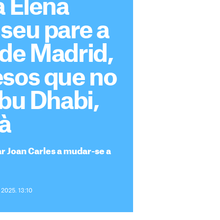
a Elena
seu pare a
 de Madrid,
esos que no
Abu Dhabi,
à
ar Joan Carles a mudar-se a
 2025. 13:10