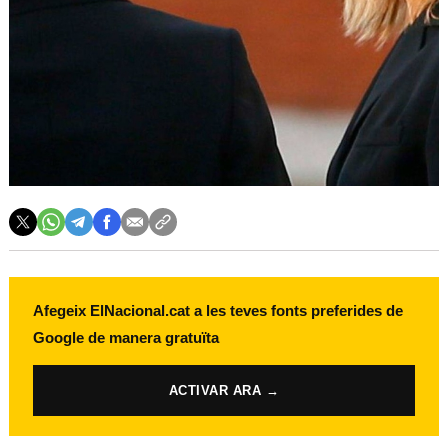
Afegeix ElNacional.cat a les teves fonts preferides de
Google de manera gratuïta
ACTIVAR ARA →