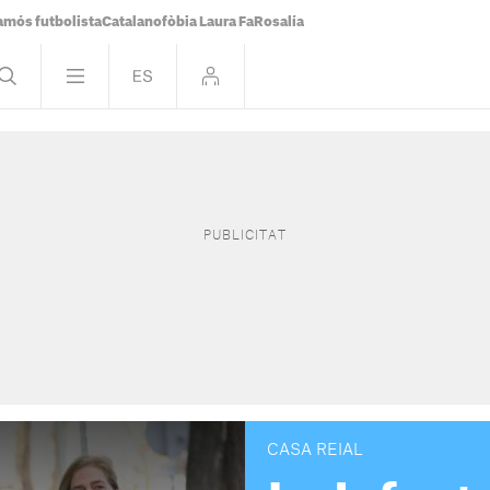
famós futbolista
Catalanofòbia Laura Fa
Rosalía
CASA REIAL