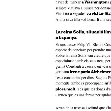
haver de marxar
a Washington i
sempre viatjava a Suïssa per donar-l
Fins i tot a vegades
va visitar Iñ
Ara la seva filla vol tornar-li a la s
La reina Sofia, situació lími
a Espanya
Fa uns mesos Felip VI, Elena i Cris
espècie de conclave per prendre una 
Sobre la reina Sofia van creure que s
especialment amb els seus nets, per 
germà Constantí a causa d'un vessam
germana
Irene patia Alzheimer
l'està consumint per dins. Segons Pi
moments també és preocupant:
m'h
I és que les dones d'a
plora molt.
Creuen que és una forma per ajudar-
Arran de la tristesa i solitud que s'ha