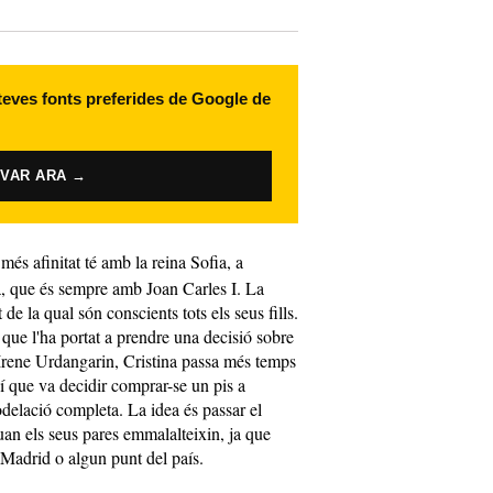
 teves fonts preferides de Google de
IVAR ARA →
 més afinitat té amb la reina Sofia, a
a, que és sempre amb Joan Carles I. La
 de la qual són conscients tots els seus fills.
que l'ha portat a prendre una decisió sobre
'Irene Urdangarin, Cristina passa més temps
í que va decidir comprar-se un pis a
delació completa. La idea és passar el
n els seus pares emmalalteixin, ja que
 Madrid o algun punt del país.