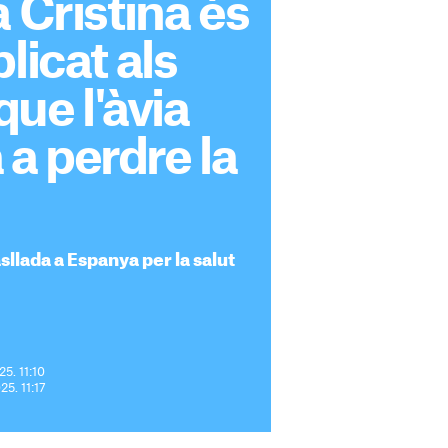
a Cristina és
licat als
 que l'àvia
a perdre la
asllada a Espanya per la salut
25. 11:10
25. 11:17