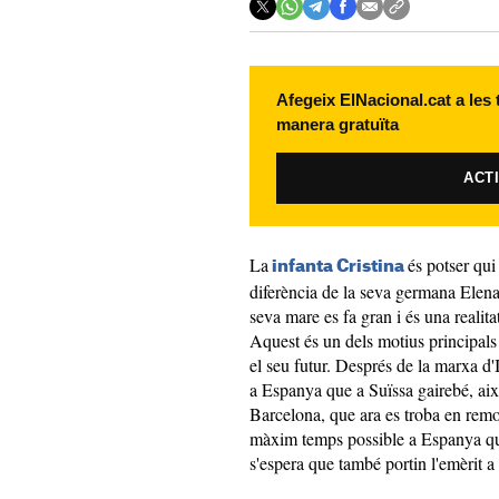
Afegeix ElNacional.cat a les
manera gratuïta
ACT
La
és potser qui
infanta Cristina
diferència de la seva germana Elen
seva mare es fa gran i és una realitat
Aquest és un dels motius principals 
el seu futur. Després de la marxa d
a Espanya que a Suïssa gairebé, aix
Barcelona, que ara es troba en remo
màxim temps possible a Espanya qua
s'espera que també portin l'emèrit a