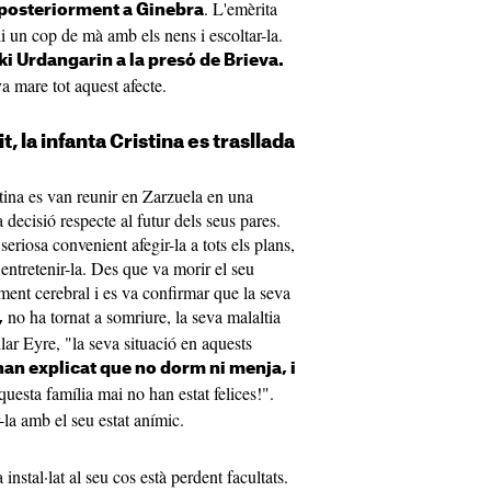
. L'emèrita
 posteriorment a Ginebra
i un cop de mà amb els nens i escoltar-la.
aki Urdangarin a la presó de Brieva.
eva mare tot aquest afecte.
t, la infanta Cristina es trasllada
tina es van reunir en Zarzuela en una
decisió respecte al futur dels seus pares.
eriosa convenient afegir-la a tots els plans,
entretenir-la. Des que va morir el seu
ent cerebral i es va confirmar que la seva
no ha tornat a somriure, la seva malaltia
,
lar Eyre, "la seva situació en aquests
an explicat que no dorm ni menja, i
questa família mai no han estat felices!".
la amb el seu estat anímic.
 instal·lat al seu cos està perdent facultats.