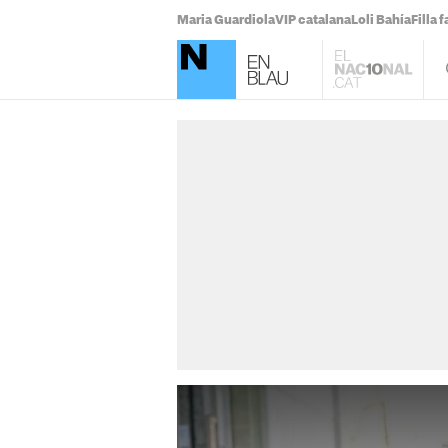
Maria Guardiola
VIP catalana
Loli Bahía
Filla 