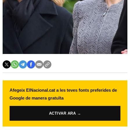
Afegeix ElNacional.cat a les teves fonts preferides de
Google de manera gratuïta
ACTIVAR ARA →