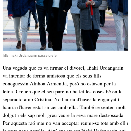
fills Iñaki Urdangarin passeig efe
Una vegada que es va firmar el divorci, Iñaki Urdangarin
va intentar de forma amistosa que els seus fills
coneguessin Ainhoa Armentia, però no estaven per la
feina. Creuen que el seu pare no ha fet les coses bé en la
separació amb Cristina. No hauria d'haver-la enganyat i
hauria d'haver estat sincer amb ella. També se senten molt
dolgut i els sap molt greu veure la seva mare destrossada.
Per aquesta raó mai no van acceptar reunir-se tots amb ell i
la seva nova parella. Així que va ser Iñaki Urdangarin qui