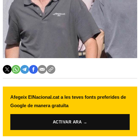
Afegeix ElNacional.cat a les teves fonts preferides de
Google de manera gratuïta
ACTIVAR ARA →