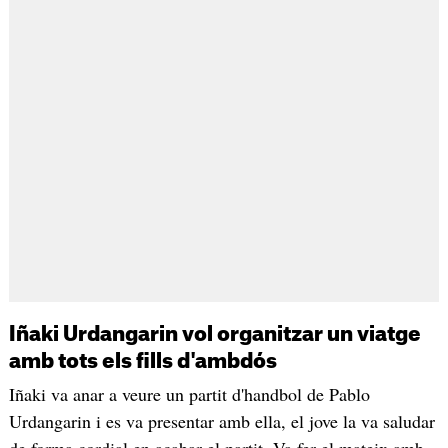
Iñaki Urdangarin vol organitzar un viatge
amb tots els fills d'ambdós
Iñaki va anar a veure un partit d'handbol de Pablo
Urdangarin i es va presentar amb ella, el jove la va saludar
de forma cordial en acabar el partit. Va fer el mateix amb