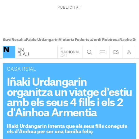
Gavi
Rosalía
Pablo Urdangarin
Victoria Federica
Jordi Robirosa
Nacho Du
CASA REIAL
Iñaki Urdangarin
organitza un viatge d'estiu
amb els seus 4 fills i els 2
d'Ainhoa Armentia
Iñaki Urdangarin intenta que els seus fills coneguin
els d'Ainhoa per ser una família feliç