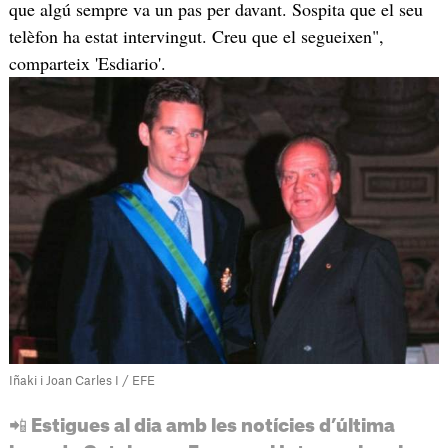
que algú sempre va un pas per davant. Sospita que el seu
telèfon ha estat intervingut. Creu que el segueixen",
comparteix 'Esdiario'.
Iñaki i Joan Carles I / EFE
📲 Estigues al dia amb les notícies d’última