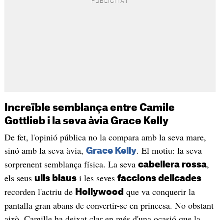
Increïble semblança entre Camile
Gottlieb i la seva àvia Grace Kelly
De fet, l'opinió pública no la compara amb la seva mare,
sinó amb la seva àvia,
. El motiu: la seva
Grace Kelly
sorprenent semblança física. La seva
,
cabellera rossa
els seus
i les seves
ulls blaus
faccions delicades
recorden l'actriu de
que va conquerir la
Hollywood
pantalla gran abans de convertir-se en princesa. No obstant
això, Camille ha deixat clar en més d'una ocasió que la