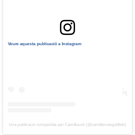
Veure aquesta publicació a Instagram
Una publicació compartida per Camilloush (@camillerosegottlieb)