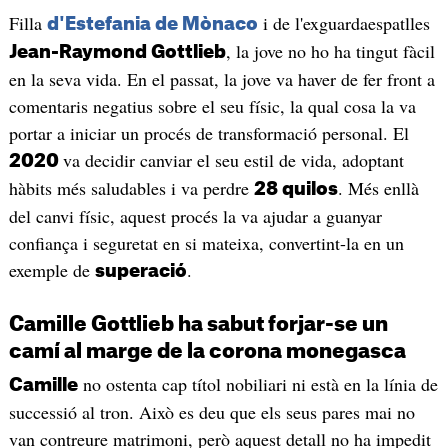
Filla
i de l'exguardaespatlles
d'Estefania de Mònaco
, la jove no ho ha tingut fàcil
Jean-Raymond Gottlieb
en la seva vida. En el passat, la jove va haver de fer front a
comentaris negatius sobre el seu físic, la qual cosa la va
portar a iniciar un procés de transformació personal. El
va decidir canviar el seu estil de vida, adoptant
2020
hàbits més saludables i va perdre
. Més enllà
28 quilos
del canvi físic, aquest procés la va ajudar a guanyar
confiança i seguretat en si mateixa, convertint-la en un
exemple de
.
superació
Camille Gottlieb ha sabut forjar-se un
camí al marge de la corona monegasca
no ostenta cap títol nobiliari ni està en la línia de
Camille
successió al tron. Això es deu que els seus pares mai no
van contreure matrimoni, però aquest detall no ha impedit